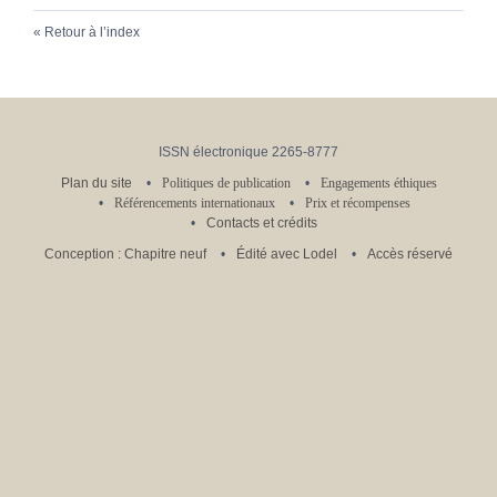
Retour à l’index
ISSN électronique 2265-8777
Plan du site
Politiques de publication
Engagements éthiques
Référencements internationaux
Prix et récompenses
Contacts et crédits
Conception : Chapitre neuf
Édité avec Lodel
Accès réservé