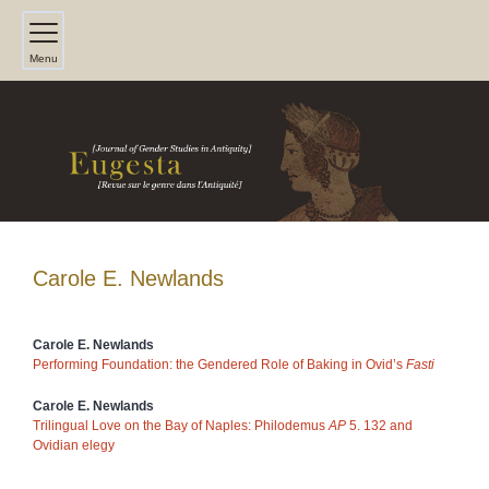
Menu
Carole E.
Newlands
Carole E.
Newlands
Performing Foundation: the Gendered Role of Baking in Ovid’s
Fasti
Carole E.
Newlands
Trilingual Love on the Bay of Naples: Philodemus
AP
5. 132 and
Ovidian elegy