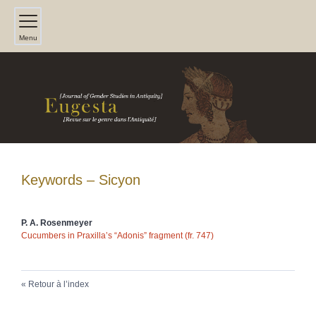
Menu
Keywords – Sicyon
P. A.
Rosenmeyer
Cucumbers in Praxilla’s “Adonis” fragment (fr. 747)
Retour à l’index