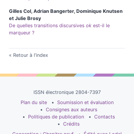
Gilles
Col
,
Adrian
Bangerter
,
Dominique
Knutsen
et
Julie
Brosy
De quelles transitions discursives
ok
est-il le
marqueur ?
Retour à l’index
ISSN électronique 2804-7397
Plan du site
Soumission et évaluation
Consignes aux auteurs
Politiques de publication
Contacts
Crédits
Conception : Chapitre neuf
Édité avec Lodel