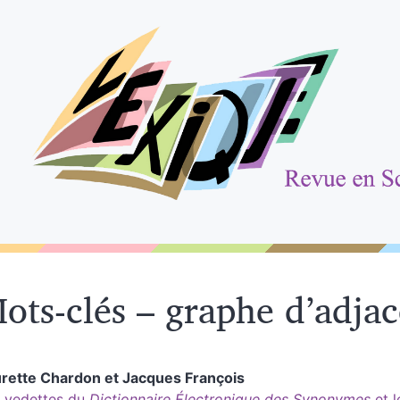
ots-clés – graphe d’adja
urette
Chardon
et
Jacques
François
 vedettes du
Dictionnaire Électronique des Synonymes
et l