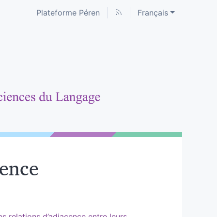
Plateforme Péren
Français
cence
es relations d’adjacence entre leurs