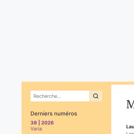
Menu principal
M
Derniers numéros
38 | 2026
La
Varia
Les