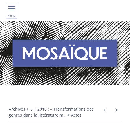
Menu
Archives
5 | 2010 : « Transformations des
genres dans la littérature m
…
Actes