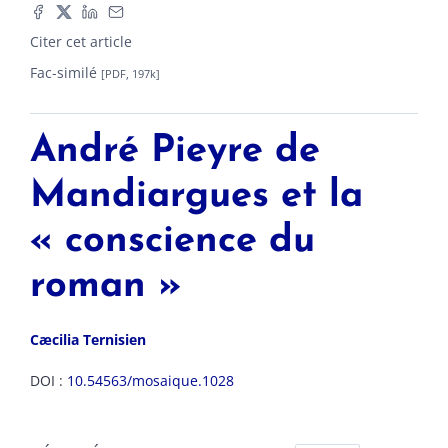
Citer cet article
Fac-similé
[PDF, 197k]
André Pieyre de
Mandiargues et la
« conscience du
roman »
Cæcilia
Ternisien
DOI :
10.54563/mosaique.1028
Résumés