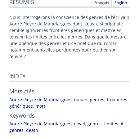
RÉSUMÉS
Index
Français
English
Texte
Citer cet article
Nous interrogerons la conscience des genres de l’écrivain
Auteur
André Pieyre de Mandiargues dont l’œuvre si originale
semble ignorer les frontières génériques et mettre en
tension les limites entre les genres. Dans quelle mesure
une poétique des genres et une poétique du roman
notamment sont-elles pertinentes pour étudier son
œuvre ?
INDEX
Mots-clés
André Pieyre de Mandiargues
,
roman
,
genres
,
frontières
génériques
,
mort
Keywords
André Pieyre de Mandiargues
,
novel
,
genres
,
limites of
genres
,
death