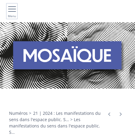
Menu
Numéros
21 | 2024 : Les manifestations du
sens dans l'espace public. S
…
Les
manifestations du sens dans l'espace public.
S
…