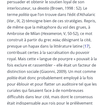
persuader et obtenir le soutien loyal de son
interlocuteur, sa
devotio
(Brown, 1998 : 52). Le
terme
politia
que l’on trouve dans l’édit d’Athalaric
(
Var
., IX, 2) témoigne bien de ces stratégies. Repris,
de même que la métaphore du vol des grues, à
Ambroise de Milan (
Hexameron
, V, 50-52), ce mot
construit à partir du grec
πόλις
désignant la cité,
presque un hapax dans la littérature latine
17
,
contribuait certes à la sacralisation du pouvoir
royal. Mais cette « langue de pourpre » pouvait à la
fois exclure et rassembler – elle était un facteur de
distinction sociale (Giaonni, 2009). Un mot comme
politia
était donc probablement employé à la fois
pour éblouir et pour flatter un auditoire tel que les
curiales qui faisaient face à de nombreuses
difficultés dans leur cité, mais dont le consensus
était indispensable aux rois pour le prélèvement