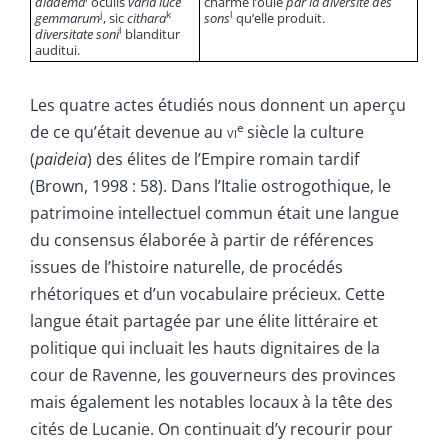
diadema
oculis
varia luce
charme l’ouïe
par la diversité des
j
k
l
gemmarum
, sic
cithara
sons
qu’elle produit.
l
diversitate soni
blanditur
auditui.
Les quatre actes étudiés nous donnent un aperçu
e
de ce qu’était devenue au
vi
siècle la culture
(
paideia
) des élites de l’Empire romain tardif
(Brown, 1998 : 58). Dans l’Italie ostrogothique, le
patrimoine intellectuel commun était une langue
du consensus élaborée à partir de références
issues de l’histoire naturelle, de procédés
rhétoriques et d’un vocabulaire précieux. Cette
langue était partagée par une élite littéraire et
politique qui incluait les hauts dignitaires de la
cour de Ravenne, les gouverneurs des provinces
mais également les notables locaux à la tête des
cités de Lucanie. On continuait d’y recourir pour