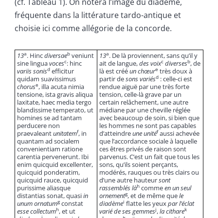
(cf. Tableau 1). On notera l’image du diadème,
fréquente dans la littérature tardo-antique et
choisie ici comme allégorie de la concorde.
a
b
a
13
. Hinc
diversae
veniunt
13
. De là proviennent, sans qu’il y
c
c
b
sine lingua
voces
: hinc
ait de langue,
des voix
diverses
, de
d
e
variis
sonis
efficitur
là est créé
un chœur
très doux à
d
quidam suavissimus
partir de
sons variés
: celle-ci est
e
chorus
, illa acuta nimia
rendue aiguë par une très forte
tensione, ista gravis aliqua
tension, celle-là grave par un
laxitate, haec media tergo
certain relâchement, une autre
blandissime temperato, ut
médiane par une cheville réglée
homines se ad tantam
avec beaucoup de soin, si bien que
perducere non
les hommes ne sont pas capables
f
f
praevaleant
unitatem
, in
d’atteindre
une unité
aussi achevée
quantam ad socialem
que l’accordance sociale à laquelle
convenientiam ratione
ces êtres privés de raison sont
carentia pervenerunt. Ibi
parvenus. C’est un fait que tous les
enim quicquid excellenter,
sons, qu’ils soient perçants,
quicquid ponderatim,
modérés, rauques ou très clairs ou
quicquid rauce, quicquid
d’une autre hauteur
sont
h
purissime aliasque
rassemblés là
comme
en un seul
g
distantias sonat, quasi
in
ornement
, et de même que
le
g
i
unum ornatum
constat
diadème
flatte les yeux
par l’éclat
h
j
k
esse collectum
, et ut
varié de ses gemmes
,
la cithare
i