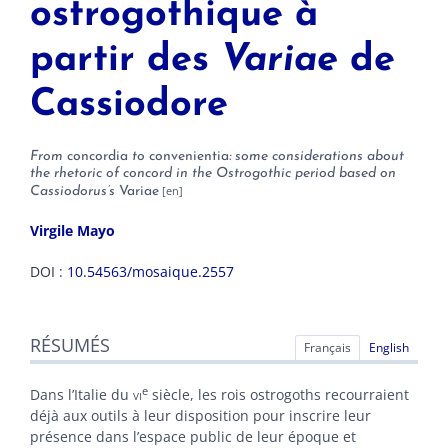
ostrogothique à
partir des
Variae
de
Cassiodore
From
concordia
to
convenientia
: some considerations about
the rhetoric of concord in the Ostrogothic period based on
Cassiodorus’s
Variae
Virgile
Mayo
DOI :
10.54563/mosaique.2557
Résumés
RÉSUMÉS
Index
Français
English
Plan
Texte
e
Dans l’Italie du
vi
siècle, les rois ostrogoths recourraient
Bibliographie
déjà aux outils à leur disposition pour inscrire leur
Notes
présence dans l’espace public de leur époque et