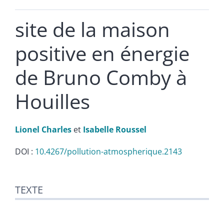
site de la maison
positive en énergie
de Bruno Comby à
Houilles
Lionel
Charles
et
Isabelle
Roussel
DOI :
10.4267/pollution-atmospherique.2143
Texte
TEXTE
Notes
Illustrations
Citer cet article