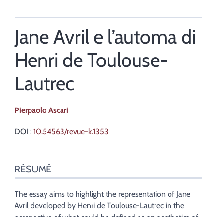
Jane Avril e l’automa di
Henri de Toulouse-
Lautrec
Pierpaolo
Ascari
DOI :
10.54563/revue-k.1353
Résumé
RÉSUMÉ
Index
Plan
Texte
The essay aims to highlight the representation of Jane
Bibliographie
Avril developed by Henri de Toulouse-Lautrec in the
Citer cet article