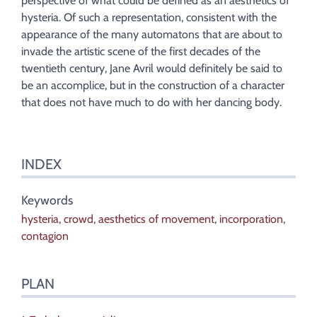
perspective of what could be defined as an aesthetics of
Auteur
hysteria. Of such a representation, consistent with the
appearance of the many automatons that are about to
invade the artistic scene of the first decades of the
twentieth century, Jane Avril would definitely be said to
be an accomplice, but in the construction of a character
that does not have much to do with her dancing body.
INDEX
Keywords
hysteria
,
crowd
,
aesthetics of movement
,
incorporation
,
contagion
PLAN