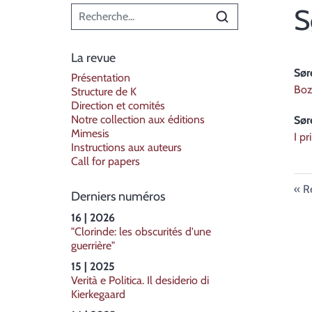
Menu principal
S
La revue
Sø
Présentation
Boz
Structure de K
Direction et comités
Notre collection aux éditions
Sø
Mimesis
I pr
Instructions aux auteurs
Call for papers
R
Derniers numéros
16 | 2026
"Clorinde: les obscurités d'une
guerrière"
15 | 2025
Verità e Politica. Il desiderio di
Kierkegaard