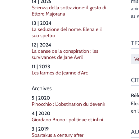
mis
14 | 2025
Scienza della sottrazione: il gesto di
ani
Ettore Majorana
as 
13 | 2024
La seduzione del nome. Elena e il
suo spettro
TE
12 | 2024
La danse de la conspiration : les
survivances de Jane Avril
Ve
11 | 2023
Les larmes de Jeanne d’Arc
CI
Archives
Réf
5 | 2020
Ele
Pinocchio : L'obstination du devenir
en 
4 | 2020
Giordano Bruno : politique et infini
3 | 2019
AU
Spartakus a century after