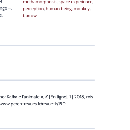
of
methamorphosis
,
space experience
,
nge –,
perception
,
human being
,
monkey
,
e.
burrow
o: Kafka e l’animale
»,
K
[En ligne], 1 | 2018, mis
//www.peren-revues.fr/revue-k/190