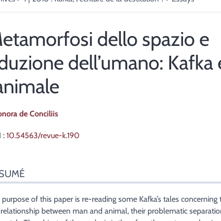
etamorfosi dello spazio e
iduzione dell’umano: Kafka 
’animale
onora
de Conciliis
 :
10.54563/revue-k.190
sumé
SUMÉ
ex
te
r cet article
 purpose of this paper is re-reading some Kafka’s tales concerning 
eur
)relationship between man and animal, their problematic separatio