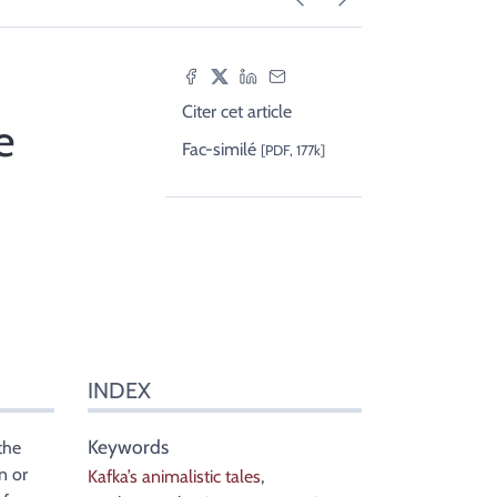
Citer cet article
e
Fac-similé
[PDF, 177k]
INDEX
Keywords
the
n or
Kafka’s animalistic tales
,