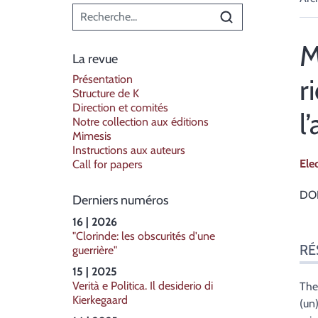
Menu principal
M
La revue
Présentation
r
Structure de K
Direction et comités
l
Notre collection aux éditions
Mimesis
Instructions aux auteurs
Ele
Call for papers
DOI
Derniers numéros
16 | 2026
Ré
"Clorinde: les obscurités d'une
RÉ
guerrière"
Ind
Tex
15 | 2025
Cite
Verità e Politica. Il desiderio di
The
Kierkegaard
Aut
(un