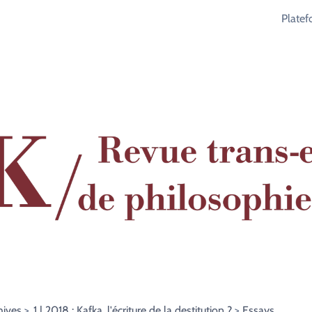
Plate
hives
1 | 2018 : Kafka, l'écriture de la destitution ?
Essays