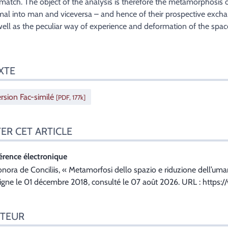
match. The object of the analysis is therefore the metamorphosis 
mal into man and viceversa – and hence of their prospective excha
well as the peculiar way of experience and deformation of the spac
XTE
rsion Fac-similé
[PDF, 177k]
TER CET ARTICLE
érence électronique
onora
de Conciliis
, «
Metamorfosi dello spazio e riduzione dell’uman
ligne le 01 décembre 2018, consulté le 07 août 2026. URL : https:
TEUR