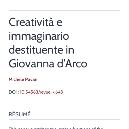
Creatività e
immaginario
destituente in
Giovanna d’Arco
Michele
Pavan
DOI :
10.54563/revue-k.643
Résumé
RÉSUMÉ
Index
Plan
Texte