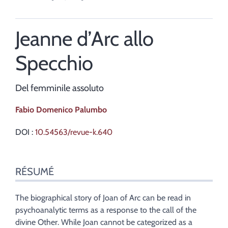
Jeanne d’Arc allo
Specchio
Del femminile assoluto
Fabio Domenico
Palumbo
DOI :
10.54563/revue-k.640
Résumé
RÉSUMÉ
Index
Texte
Bibliographie
The biographical story of Joan of Arc can be read in
Notes
psychoanalytic terms as a response to the call of the
Citer cet article
divine Other. While Joan cannot be categorized as a