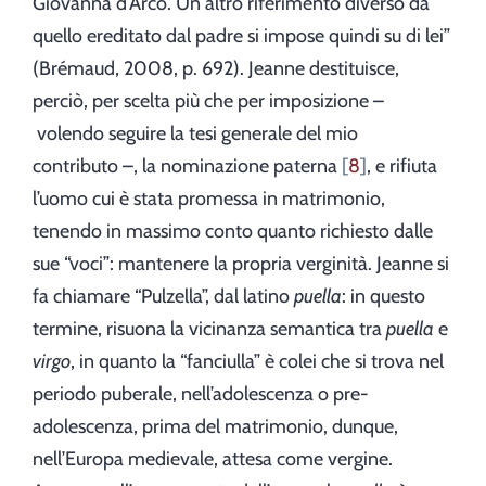
Giovanna d’Arco. Un altro riferimento diverso da
quello ereditato dal padre si impose quindi su di lei”
(Brémaud, 2008, p. 692). Jeanne destituisce,
perciò, per scelta più che per imposizione –
volendo seguire la tesi generale del mio
contributo –, la nominazione paterna
8
, e rifiuta
l’uomo cui è stata promessa in matrimonio,
tenendo in massimo conto quanto richiesto dalle
sue “voci”: mantenere la propria verginità. Jeanne si
fa chiamare “Pulzella”, dal latino
puella
: in questo
termine, risuona la vicinanza semantica tra
puella
e
virgo
, in quanto la “fanciulla” è colei che si trova nel
periodo puberale, nell’adolescenza o pre-
adolescenza, prima del matrimonio, dunque,
nell’Europa medievale, attesa come vergine.