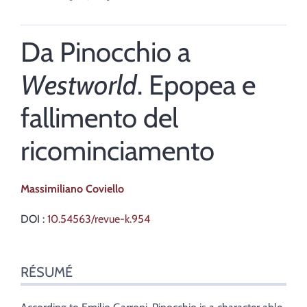
Da Pinocchio a
Westworld
. Epopea e
fallimento del
ricominciamento
Massimiliano
Coviello
DOI :
10.54563/revue-k.954
Résumé
RÉSUMÉ
Index
Texte
Citer cet article