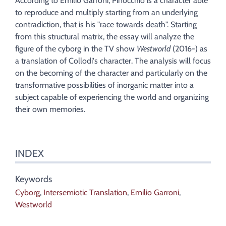
According to Emilio Garroni, Pinocchio is a character able
Auteur
to reproduce and multiply starting from an underlying
contradiction, that is his "race towards death". Starting
from this structural matrix, the essay will analyze the
figure of the cyborg in the TV show
Westworld
(2016-) as
a translation of Collodi's character. The analysis will focus
on the becoming of the character and particularly on the
transformative possibilities of inorganic matter into a
subject capable of experiencing the world and organizing
their own memories.
INDEX
Keywords
Cyborg
,
Intersemiotic Translation
,
Emilio Garroni
,
Westworld