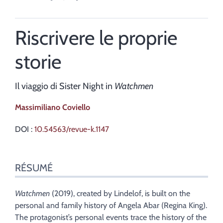
Riscrivere le proprie
storie
Il viaggio di Sister Night in
Watchmen
Massimiliano
Coviello
DOI :
10.54563/revue-k.1147
Résumé
RÉSUMÉ
Index
Plan
Texte
Watchmen
(2019), created by Lindelof, is built on the
Bibliographie
personal and family history of Angela Abar (Regina King).
Notes
The protagonist’s personal events trace the history of the