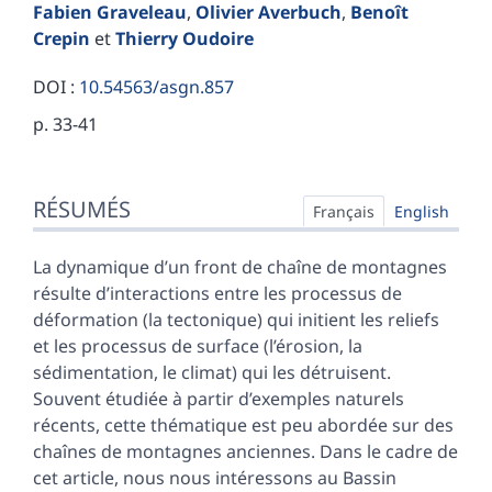
Fabien
Graveleau
,
Olivier
Averbuch
,
Benoît
Crepin
et
Thierry
Oudoire
DOI :
10.54563/asgn.857
p. 33-41
Résumés
RÉSUMÉS
Index
Français
English
Plan
Texte
La dynamique d’un front de chaîne de montagnes
Bibliographie
résulte d’interactions entre les processus de
Illustrations
déformation (la tectonique) qui initient les reliefs
Citer cet article
et les processus de surface (l’érosion, la
Auteurs
sédimentation, le climat) qui les détruisent.
Souvent étudiée à partir d’exemples naturels
récents, cette thématique est peu abordée sur des
chaînes de montagnes anciennes. Dans le cadre de
cet article, nous nous intéressons au Bassin