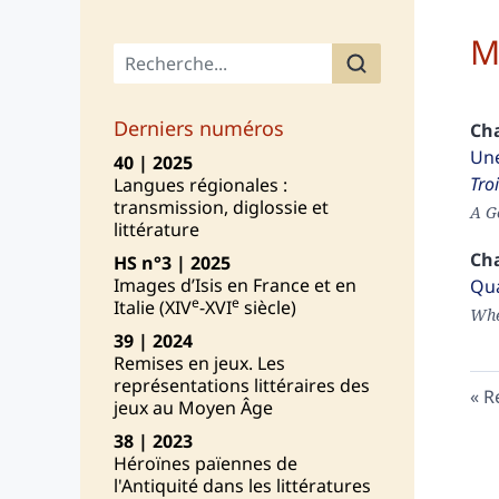
M
Menu principal
Derniers numéros
Ch
Une
40 | 2025
Tro
Langues régionales :
transmission, diglossie et
A G
littérature
Ch
HS n°3 | 2025
Images d’Isis en France et en
Qua
e
e
Italie (XIV
-XVI
siècle)
Whe
39 | 2024
Remises en jeux. Les
représentations littéraires des
R
jeux au Moyen Âge
38 | 2023
Héroïnes païennes de
l'Antiquité dans les littératures