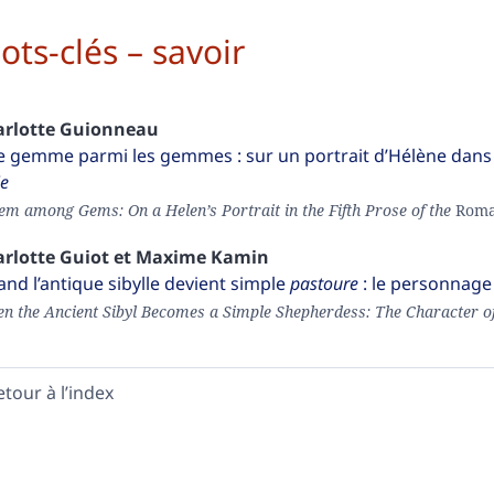
ots-clés – savoir
arlotte
Guionneau
 gemme parmi les gemmes : sur un portrait d’Hélène dans
ie
em among Gems: On a Helen’s Portrait in the Fifth Prose of the
Roma
arlotte
Guiot
et
Maxime
Kamin
nd l’antique sibylle devient simple
pastoure
: le personnage 
n the Ancient Sibyl Becomes a Simple Shepherdess: The Character of 
etour à l’index