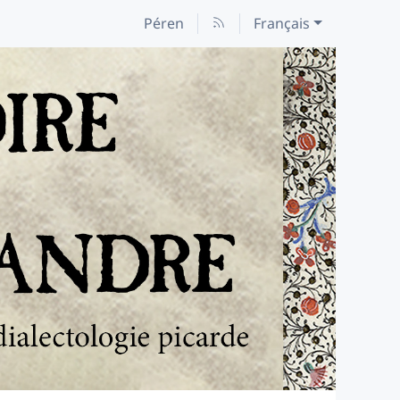
Péren
Français