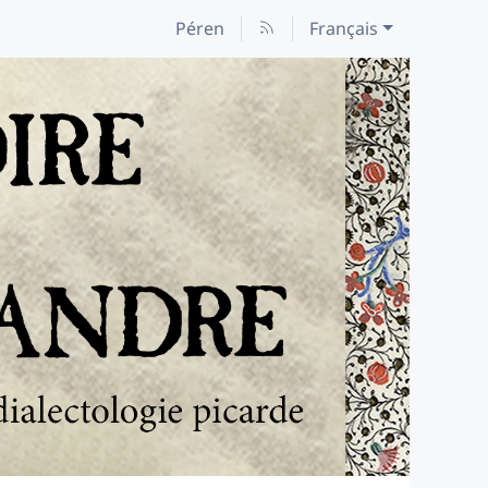
Péren
Français