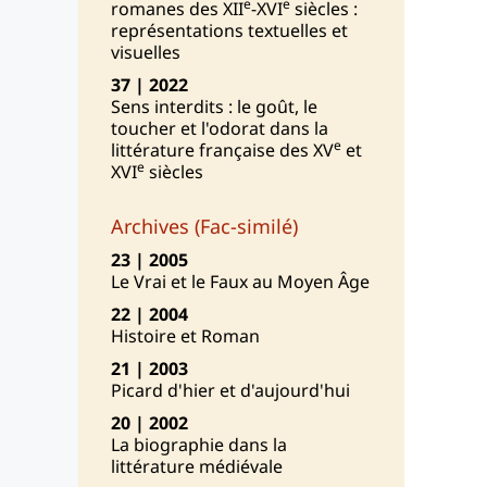
e
e
romanes des XII
-XVI
siècles :
représentations textuelles et
visuelles
37 | 2022
Sens interdits : le goût, le
toucher et l'odorat dans la
e
littérature française des XV
et
e
XVI
siècles
Archives (Fac-similé)
23 | 2005
Le Vrai et le Faux au Moyen Âge
22 | 2004
Histoire et Roman
21 | 2003
Picard d'hier et d'aujourd'hui
20 | 2002
La biographie dans la
littérature médiévale