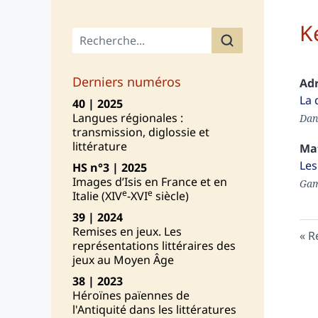
K
Menu principal
Derniers numéros
Ad
La 
40 | 2025
Langues régionales :
Dan
transmission, diglossie et
littérature
Ma
Les
HS n°3 | 2025
Images d’Isis en France et en
Game
e
e
Italie (XIV
-XVI
siècle)
39 | 2024
Remises en jeux. Les
R
représentations littéraires des
jeux au Moyen Âge
38 | 2023
Héroïnes païennes de
l'Antiquité dans les littératures