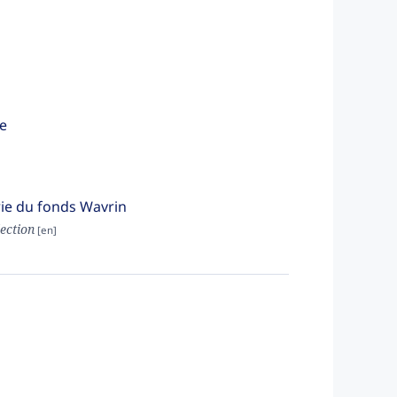
le
rie du fonds Wavrin
lection