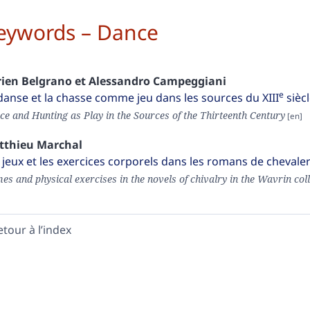
eywords – Dance
rien
Belgrano
et
Alessandro
Campeggiani
e
danse et la chasse comme jeu dans les sources du XIII
sièc
ce and Hunting as Play in the Sources of the Thirteenth Century
tthieu
Marchal
 jeux et les exercices corporels dans les romans de chevale
s and physical exercises in the novels of chivalry in the Wavrin col
etour à l’index