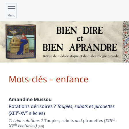
Menu
Mots-clés – enfance
Amandine
Mussou
Rotations dérisoires ?
Toupies
,
sabots
et
pirouettes
e
e
(XIII
-XV
siècles)
th
Trivial rotations ?
Toupies
,
sabots
and
pirouettes
(XIII
-
th
XV
centuries)