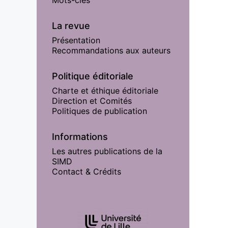
La revue
Présentation
Recommandations aux auteurs
Politique éditoriale
Charte et éthique éditoriale
Direction et Comités
Politiques de publication
Informations
Les autres publications de la
SIMD
Contact & Crédits
Affiliations/partenaires