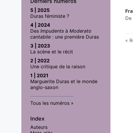
Derniers numéros
5 | 2025
Fr
Duras féministe ?
De
4 | 2024
Des
Impudents
à
Moderato
cantabile
: une première Duras
R
3 | 2023
La scène et le récit
2 | 2022
Une critique de la raison
1 | 2021
Marguerite Duras et le monde
anglo-saxon
Tous les numéros
Index
Auteurs
Mots-clés