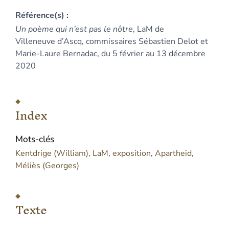
Référence(s) :
Un poème qui n’est pas le nôtre
, LaM de
Villeneuve d’Ascq, commissaires Sébastien Delot et
Marie-Laure Bernadac, du 5 février au 13 décembre
2020
Index
Texte
Index
Notes
Illustrations
Mots-clés
Citer cet article
Kentdrige (William)
,
LaM
,
exposition
,
Apartheid
,
Auteur
Méliès (Georges)
Texte