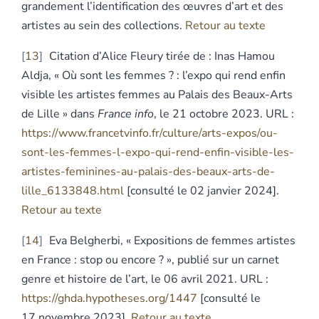
grandement l’identification des œuvres d’art et des
artistes au sein des collections.
Retour au texte
13
Citation d’Alice Fleury tirée de : Inas Hamou
Aldja, « Où sont les femmes ? : l’expo qui rend enfin
visible les artistes femmes au Palais des Beaux-Arts
de Lille » dans
France info
, le 21 octobre 2023. URL :
https://www.francetvinfo.fr/culture/arts-expos/ou-
sont-les-femmes-l-expo-qui-rend-enfin-visible-les-
artistes-feminines-au-palais-des-beaux-arts-de-
lille_6133848.html
[consulté le 02 janvier 2024].
Retour au texte
14
Eva Belgherbi, « Expositions de femmes artistes
en France : stop ou encore ? », publié sur un carnet
genre et histoire de l’art, le 06 avril 2021. URL :
https://ghda.h
y
potheses.org/1447
[consulté le
17 novembre 2023].
Retour au texte