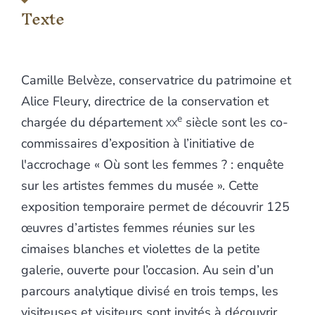
Notes
Texte
Illustrations
Citer cet article
Auteur
Camille Belvèze, conservatrice du patrimoine et
Alice Fleury, directrice de la conservation et
e
chargée du département
xx
siècle sont les co-
commissaires d’exposition à l’initiative de
l'accrochage « Où sont les femmes ? : enquête
sur les artistes femmes du musée ». Cette
exposition temporaire permet de découvrir 125
œuvres d’artistes femmes réunies sur les
cimaises blanches et violettes de la petite
galerie, ouverte pour l’occasion. Au sein d’un
parcours analytique divisé en trois temps, les
visiteuses et visiteurs sont invités à découvrir