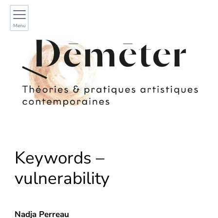
Menu
Keywords –
vulnerability
Nadja
Perreau