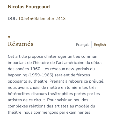
Nicolas
Fourgeaud
DOI :
10.54563/demeter.2413
Résumés
Index
Résumés
Plan
Français
English
Texte
Cet article propose d’interroger un lieu commun
Bibliographie
important de l’histoire de l’art américaine du début
Notes
des années 1960 : les réseaux new-yorkais du
Citer cet article
happening (1959-1966) seraient de féroces
Auteur
opposants au théâtre. Prenant à rebours ce préjugé,
nous avons choisi de mettre en lumière les très
hétéroclites discours théâtrophiles portés par les
artistes de ce circuit. Pour saisir un peu des
complexes relations des artistes au modèle du
théâtre, nous commençons par examiner les