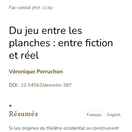
Fac-similé
[PDF, 313k]
Du jeu entre les
planches : entre fiction
et réel
Véronique
Perruchon
DOI :
10.54563/demeter.387
Résumés
Plan
Résumés
Texte
Français
English
Notes
Si les origines du théâtre occidental se construisent
Citer cet article