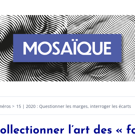
méros
15 | 2020 : Questionner les marges, interroger les écarts
ollectionner l’art des « f