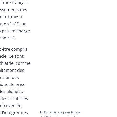
ritoire français
blissements des
infortunés »
ur, en 1819, un
 pris en charge
ndicité.
ut être compris
ècle. Ce sont
ychiatrie, comme
raitement des
ension des
ique de prise
des aliénés »,
udes créatrices
ontroversée,
 d’intégrer des
1
Dont l’article premier est