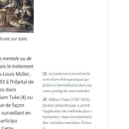
 huile sur toile,
on mentale ou de
ois le
traitement
s-Louis Müller,
3
Le traitement moral est le
nom d’une thérapeutique qui
93 à l’hôpital de
prône la bienveillance dans les
ieu dans
soins prodigués aux malades.
liam Tuke
4
ou
4
William Tuke (1732-1822),
que de façon
Quaker philanthrope, a prôné
l’application de méthode plus «
 surveillant en
humaines » dans le traitement
participa
des maladies mentales. Grâce
. Cette
à
…