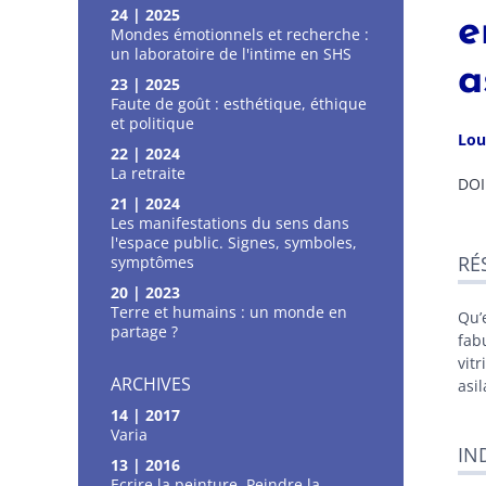
24 | 2025
e
Mondes émotionnels et recherche :
un laboratoire de l'intime en SHS
a
23 | 2025
Faute de goût : esthétique, éthique
et politique
Lo
22 | 2024
La retraite
DOI
21 | 2024
Les manifestations du sens dans
Ré
l'espace public. Signes, symboles,
RÉ
symptômes
Ind
Pla
20 | 2023
Tex
Terre et humains : un monde en
Qu’
Bib
partage ?
fabu
Not
vit
Illu
ARCHIVES
asil
Cite
14 | 2017
Aut
Varia
IN
13 | 2016
Ecrire la peinture, Peindre la