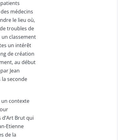
 patients
ar des médecins
ndre le lieu où,
 de troubles de
à un classement
tes un intérêt
ang de création
lement, au début
é par Jean
s la seconde
 un contexte
jour
 d’Art Brut qui
an-Etienne
s de la