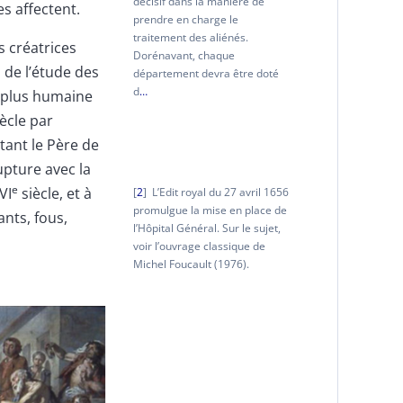
décisif dans la manière de
s affectent.
prendre en charge le
traitement des aliénés.
 créatrices
Dorénavant, chaque
 de l’étude des
département devra être doté
d
…
n plus humaine
ècle par
tant le Père de
rupture avec la
e
VI
siècle, et à
2
L’Edit royal du 27 avril 1656
promulgue la mise en place de
nts, fous,
l’Hôpital Général. Sur le sujet,
voir l’ouvrage classique de
Michel Foucault (1976).