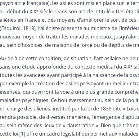
psychiatrie française), les asiles sont mis en place sur le ter
e
au début du XIX
siècle. Dans son article intitulé « Des éta
aliénés en France et des moyens d’améliorer le sort de ces 
(Esquirol, 1819)
,
l’aliéniste présente au ministre de l’Intérie
nouveau moyen de traiter les malades mentaux, jusqu’alors
au sein d’hospices, de maisons de force ou de dépôts de me
Au-delà de cette condition, de situation, l’art asilaire ne pe
e
sans une étude approfondie du contexte médical du XIX
si
toutes les avancées ayant participé à la naissance de la ps
par exemple la création des asiles prévoyant un meilleur t
insensés, qui ouvriront la voie à une plus grande compréh
maladies psychiques. Ce bouleversement au sein de la polit
en charge des aliénés, institué par la loi de 1838 dite « Lois 
rendra possible, de diverses manières, l’émergence d’aptit
au sein même des lieux de « claustration ». Bien que très c
cette loi
1
offre un cadre législatif qui permet aux malades