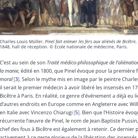
Charles-Louis Müller,
Pinel fait enlever les fers aux aliénés de Bicêtre
,
1848, hall de réception. © Ecole nationale de médecine, Paris.
C’est au sein de son
Traité médico-philosophique de l’aliénati
la manie,
édité en 1800, que Pinel évoque pour la première f
moral
3
.
Selon le mythe mis en image par le peintre Charle
il serait le premier médecin à avoir libéré les insensés en 17
Bicêtre à Paris. En réalité, ce genre d’événement a déjà eu l
d’autres endroits en Europe comme en Angleterre avec Wil
en Italie avec Vincenzo Chiarugi
5
. Bien que l’Histoire évo
récurrente l’œuvre de Pinel, le nom de Jean-Baptiste Pussin,
chef des fous à Bicêtre est également à retenir. Ce dernier 
activement à ce geste glorieux de la libération des insensés