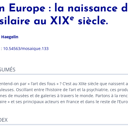
n Europe : la naissance de
e
silaire au XIX
siècle.
u
Haegelin
 :
10.54563/mosaique.133
sumés
SUMÉS
ex
n
te
entend-on par « l’art des fous » ? C’est au XIXe siècle que naissent
liographie
leuses. Oscillant entre l’histoire de l’art et la psychiatrie, ces pr
es
rines de musées et de galeries à travers le monde. Partons à la renco
strations
aire » et ses principaux acteurs en France et dans le reste de l’Eur
r cet article
eur
DEX