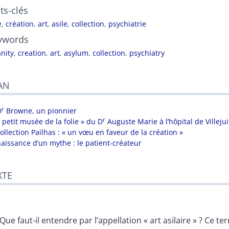
ts-clés
e
,
création
,
art
,
asile
,
collection
,
psychiatrie
ywords
anity
,
creation
,
art
,
asylum
,
collection
,
psychiatry
AN
r
D
Browne, un pionnier
r
 petit musée de la folie » du D
Auguste Marie à l’hôpital de Villejui
collection Pailhas : « un vœu en faveur de la création »
naissance d’un mythe : le patient-créateur
XTE
Que faut-il entendre par l’appellation « art asilaire » ? Ce t