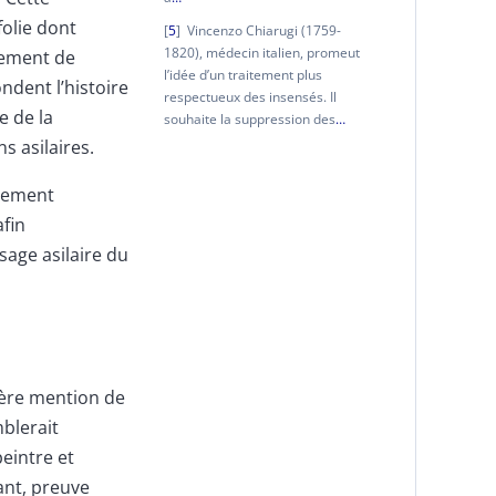
folie dont
5
Vincenzo Chiarugi (1759-
1820), médecin italien, promeut
ppement de
l’idée d’un traitement plus
ndent l’histoire
respectueux des insensés. Il
e de la
souhaite la suppression des
…
s asilaires.
idement
fin
age asilaire du
ère mention de
mblerait
peintre et
ant, preuve