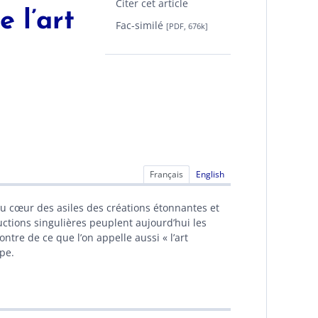
Citer cet article
 l’art
Fac-similé
[PDF, 676k]
Français
English
 au cœur des asiles des créations étonnantes et
oductions singulières peuplent aujourd’hui les
ntre de ce que l’on appelle aussi « l’art
ope.