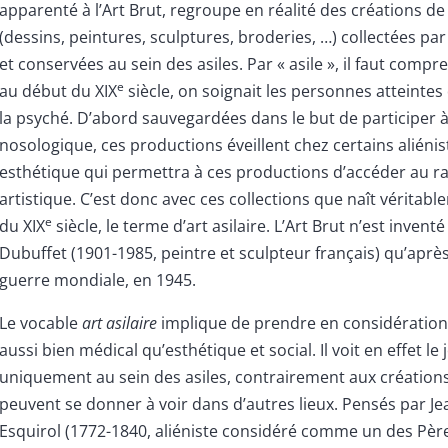
apparenté à l’Art Brut, regroupe en réalité des créations de
(dessins, peintures, sculptures, broderies, …) collectées p
et conservées au sein des asiles. Par « asile », il faut compre
e
au début du XIX
siècle, on soignait les personnes atteintes
la psyché. D’abord sauvegardées dans le but de participer 
nosologique, ces productions éveillent chez certains aliénis
esthétique qui permettra à ces productions d’accéder au r
artistique. C’est donc avec ces collections que naît véritab
e
du XIX
siècle, le terme d’art asilaire. L’Art Brut n’est invent
Dubuffet (1901-1985, peintre et sculpteur français) qu’aprè
guerre mondiale, en 1945.
Le vocable
art asilaire
implique de prendre en considération
aussi bien médical qu’esthétique et social. Il voit en effet le 
uniquement au sein des asiles, contrairement aux créations
peuvent se donner à voir dans d’autres lieux. Pensés par Je
Esquirol (1772-1840, aliéniste considéré comme un des Père