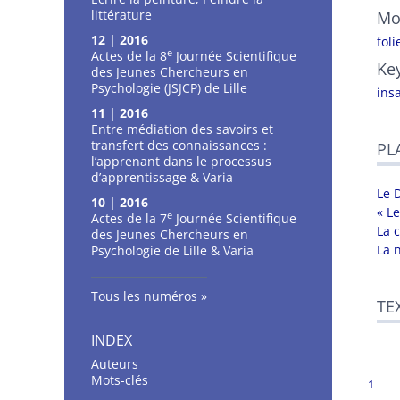
littérature
Mo
12 | 2016
foli
e
Actes de la 8
Journée Scientifique
Ke
des Jeunes Chercheurs en
Psychologie (JSJCP) de Lille
ins
11 | 2016
Entre médiation des savoirs et
transfert des connaissances :
PL
l’apprenant dans le processus
d’apprentissage & Varia
Le 
10 | 2016
« Le
e
Actes de la 7
Journée Scientifique
La 
des Jeunes Chercheurs en
La 
Psychologie de Lille & Varia
Tous les numéros
TE
INDEX
Auteurs
Mots-clés