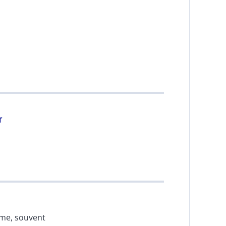
f
erme, souvent