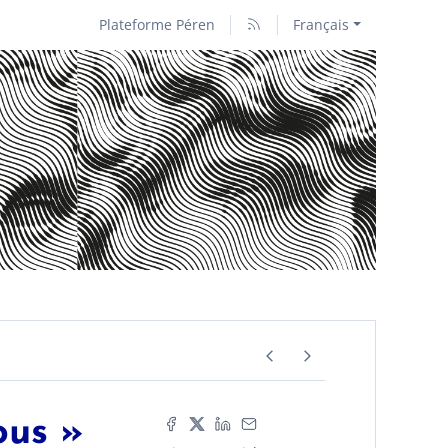
Plateforme Péren
Français
ous »