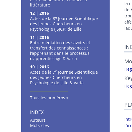
Aut
la 
littérature
de 
12 | 2016
tro
e
Actes de la 8
Journée Scientifique
aff
des Jeunes Chercheurs en
laq
Psychologie (JSJCP) de Lille
11 | 2016
Entre médiation des savoirs et
IN
transfert des connaissances :
l’apprenant dans le processus
d’apprentissage & Varia
Mo
10 | 2016
Heg
e
Actes de la 7
Journée Scientifique
des Jeunes Chercheurs en
Ke
Psychologie de Lille & Varia
Heg
Tous les numéros
PL
INDEX
Int
Auteurs
Mots-clés
L’i