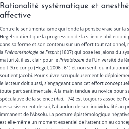
Rationalité systématique et anesthé
affective
Contre le sentimentalisme qui fonde la pensée vraie sur la s
Hegel soutient que la progression de la science philosophi
dans sa forme et son contenu sur un effort tout rationnel, n
la
Phénoménologie de l’esprit
(1807) qui pose les jalons du sy
maturité, il est clair pour le
Privatdozent
de l’Université de Ié
doit être conçu (Hegel, 2006 : 61) et non senti ou intuition
soutient Jacobi. Pour suivre scrupuleusement le déploieme
le lecteur doit aussi, s’engageant dans cet effort conceptuel
toute part sentimentale. À la main tendue au novice pour sai
spéculative de la science (
ibid
. : 74) est toujours associée l’
dessaisissement de soi, l’abandon de son individualité au p
immanent de l’Absolu. La posture épistémologique négative
est elle-même un moment essentiel de l’attention au concep