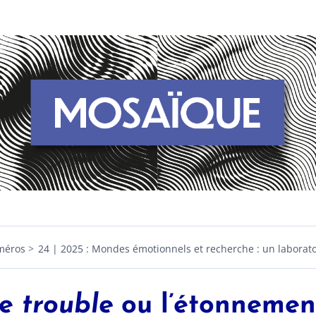
méros
24 | 2025 : Mondes émotionnels et recherche : un laborato
Le
trouble
ou l’étonnemen