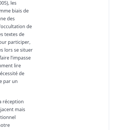
05), les
omme biais de
ine des
’occultation de
es textes de
our participer,
s lors se situer
faire l’impasse
mment lire
nécessité de
ée par un
la réception
jacent mais
tionnel
notre