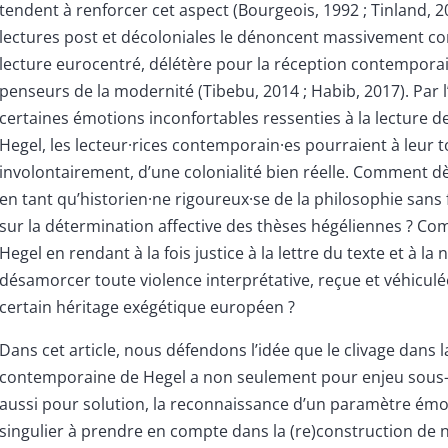
tendent à renforcer cet aspect (Bourgeois, 1992 ; Tinland, 20
lectures post et décoloniales le dénoncent massivement c
lecture eurocentré, délétère pour la réception contempora
penseurs de la modernité (Tibebu, 2014 ; Habib, 2017). Par l
certaines émotions inconfortables ressenties à la lecture d
Hegel, les lecteur·rices contemporain·es pourraient à leur t
involontairement, d’une colonialité bien réelle. Comment dè
en tant qu’historien·ne rigoureux·se de la philosophie sans 
sur la détermination affective des thèses hégéliennes ? Co
Hegel en rendant à la fois justice à la lettre du texte et à la 
désamorcer toute violence interprétative, reçue et véhicul
certain héritage exégétique européen ?
Dans cet article, nous défendons l’idée que le clivage dans 
contemporaine de Hegel a non seulement pour enjeu sous-
aussi pour solution, la reconnaissance d’un paramètre émo
singulier à prendre en compte dans la (re)construction de 