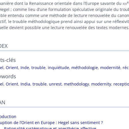
eur
e
manière dont la Renaissance orientale dans l’Europe savante du
xix
Hegel ; comme lieu d’une formulation spéculative originale du troubl
uble entendu comme une méthode de lecture renouvelée du canon ph
ectif, le trouble méthodologique prend ainsi appui sur une réflexivi
uelle devient possible une lecture renouvelée des textes modernes
DEX
ts-clés
el
,
Orient
,
Inde
,
trouble
,
inquiétude
,
méthodologie
,
modernité
,
réc
ywords
el
,
Orient
,
India
,
trouble
,
unrest
,
methodology
,
modernity
,
recepti
AN
roduction
rruption de l’Orient en Europe : Hegel sans sentiment ?
Rationalité systématique et anesthésie affective