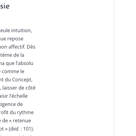
sie
eule intuition,
que repose
on affectif. Dès
stème de la
na que l’absolu
né comme le
nt du Concept,
, laisser de côté
sir l’échelle
exigence de
rofit du rythme
 de « retenue
t » (
ibid
. : 101).