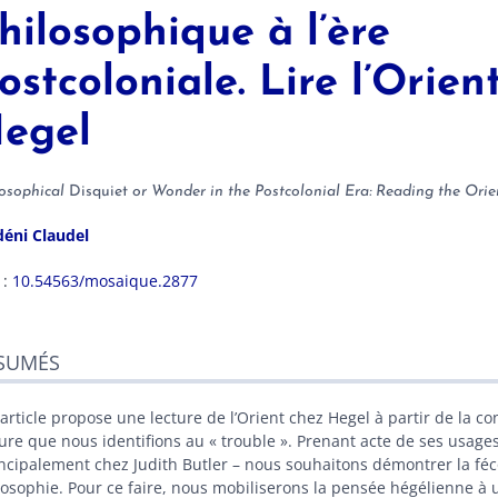
hilosophique à l’ère
ostcoloniale. Lire l’Orien
egel
losophical
Disquiet
or Wonder in the Postcolonial Era: Reading the Orie
déni
Claudel
 :
10.54563/mosaique.2877
sumés
SUMÉS
ex
n
te
 article propose une lecture de l’Orient chez Hegel à partir de la
liographie
ture que nous identifions au « trouble ». Prenant acte de ses usag
es
ncipalement chez Judith Butler – nous souhaitons démontrer la féco
r cet article
losophie. Pour ce faire, nous mobiliserons la pensée hégélienne à