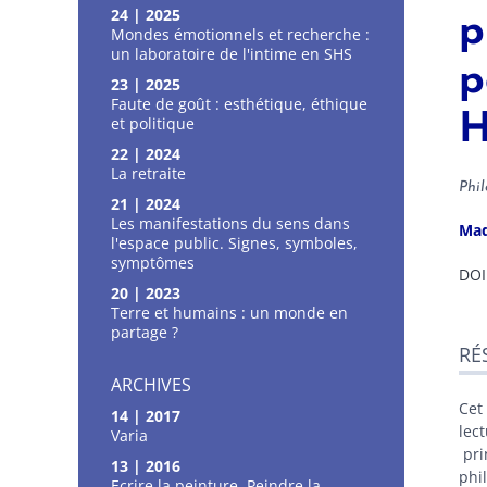
24 | 2025
p
Mondes émotionnels et recherche :
un laboratoire de l'intime en SHS
p
23 | 2025
Faute de goût : esthétique, éthique
H
et politique
22 | 2024
La retraite
Phi
21 | 2024
Les manifestations du sens dans
Ma
l'espace public. Signes, symboles,
symptômes
DOI
20 | 2023
Terre et humains : un monde en
Ré
partage ?
RÉ
Ind
Pla
ARCHIVES
Tex
Cet
14 | 2017
Bib
lec
Varia
Not
pri
13 | 2016
Cite
phi
Ecrire la peinture, Peindre la