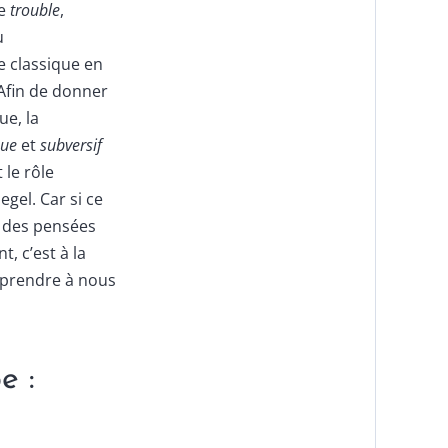
le
trouble
,
u
e classique en
Afin de donner
ue, la
que
et
subversif
 le rôle
egel. Car si ce
n des pensées
, c’est à la
apprendre à nous
e :