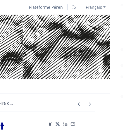
Plateforme Péren
Français
ire d
…
t