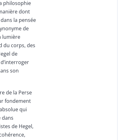
la philosophie
a manière dont
t dans la pensée
 synonyme de
n lumière
rd du corps, des
Hegel de
i d’interroger
 dans son
re de la Perse
our fondement
 absolue qui
e dans
istes de Hegel,
 cohérence,