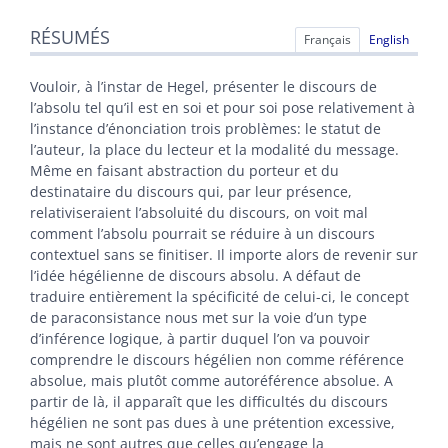
Résumés
RÉSUMÉS
Index
Français
English
Texte
Citer cet article
Vouloir, à l’instar de Hegel, présenter le discours de
Auteur
l’absolu tel qu’il est en soi et pour soi pose relativement à
l’instance d’énonciation trois problèmes: le statut de
l’auteur, la place du lecteur et la modalité du message.
Même en faisant abstraction du porteur et du
destinataire du discours qui, par leur présence,
relativiseraient l’absoluité du discours, on voit mal
comment l’absolu pourrait se réduire à un discours
contextuel sans se finitiser. Il importe alors de revenir sur
l’idée hégélienne de discours absolu. A défaut de
traduire entièrement la spécificité de celui-ci, le concept
de paraconsistance nous met sur la voie d’un type
d’inférence logique, à partir duquel l’on va pouvoir
comprendre le discours hégélien non comme référence
absolue, mais plutôt comme autoréférence absolue. A
partir de là, il apparaît que les difficultés du discours
hégélien ne sont pas dues à une prétention excessive,
mais ne sont autres que celles qu’engage la