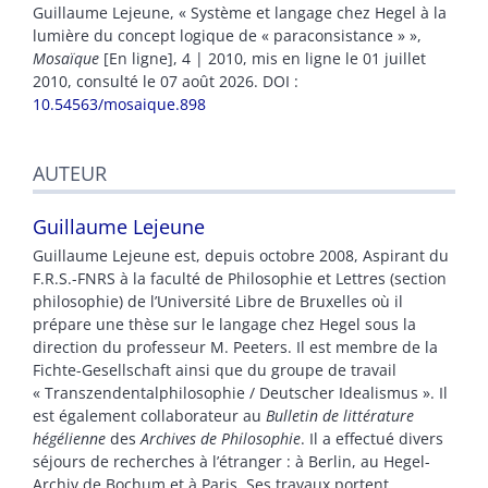
Guillaume
Lejeune
, « Système et langage chez Hegel à la
lumière du concept logique de « paraconsistance » »,
Mosaïque
[En ligne], 4 | 2010, mis en ligne le 01 juillet
2010, consulté le 07 août 2026.
DOI :
10.54563/mosaique.898
AUTEUR
Guillaume
Lejeune
Guillaume Lejeune est, depuis octobre 2008, Aspirant du
F.R.S.-FNRS à la faculté de Philosophie et Lettres (section
philosophie) de l’Université Libre de Bruxelles où il
prépare une thèse sur le langage chez Hegel sous la
direction du professeur M. Peeters. Il est membre de la
Fichte-Gesellschaft ainsi que du groupe de travail
« Transzendentalphilosophie / Deutscher Idealismus ». Il
est également collaborateur au
Bulletin de littérature
hégélienne
des
Archives de Philosophie
. Il a effectué divers
séjours de recherches à l’étranger : à Berlin, au Hegel-
Archiv de Bochum et à Paris. Ses travaux portent