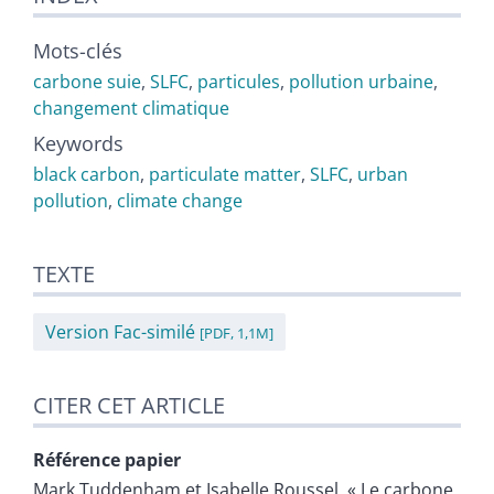
Mots-clés
carbone suie
,
SLFC
,
particules
,
pollution urbaine
,
changement climatique
Keywords
black carbon
,
particulate matter
,
SLFC
,
urban
pollution
,
climate change
TEXTE
Version Fac-similé
[PDF, 1,1M]
CITER CET ARTICLE
Référence papier
Mark
Tuddenham
et
Isabelle
Roussel
, « Le carbone