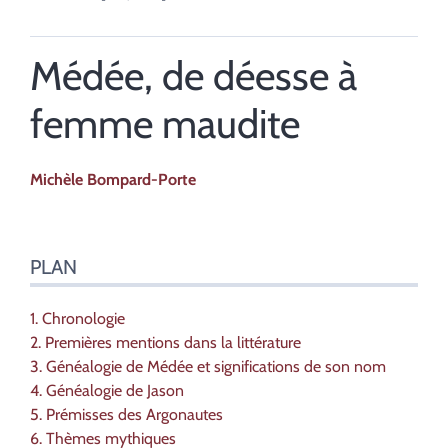
Médée, de déesse à
femme maudite
Michèle
Bompard-Porte
Plan
PLAN
Texte
Bibliographie
Notes
1. Chronologie
Citer cet article
2. Premières mentions dans la littérature
Auteur
3. Généalogie de Médée et significations de son nom
4. Généalogie de Jason
5. Prémisses des Argonautes
6. Thèmes mythiques