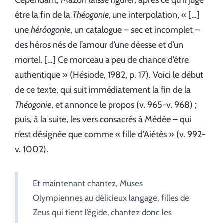
Cependant, Mazon laisse figurer, après ce qu’il juge
être la fin de la
Théogonie
, une interpolation, « […]
une
hérôogonie
, un catalogue – sec et incomplet –
des héros nés de l’amour d’une déesse et d’un
mortel. […] Ce morceau a peu de chance d’être
authentique » (Hésiode, 1982, p. 17). Voici le début
de ce texte, qui suit immédiatement la fin de la
Théogonie
, et annonce le propos (v. 965-v. 968) ;
puis, à la suite, les vers consacrés à Médée – qui
n’est désignée que comme « fille d’Aiétès » (v. 992-
v. 1002).
Et maintenant chantez, Muses
Olympiennes au délicieux langage, filles de
Zeus qui tient l’égide, chantez donc les