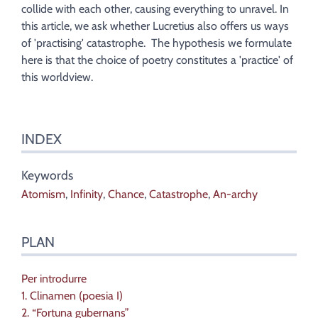
Illustrations
collide with each other, causing everything to unravel. In
Citer cet article
this article, we ask whether Lucretius also offers us ways
Auteur
of 'practising' catastrophe. The hypothesis we formulate
here is that the choice of poetry constitutes a 'practice' of
this worldview.
INDEX
Keywords
Atomism
,
Infinity
,
Chance
,
Catastrophe
,
An-archy
PLAN
Per introdurre
1. Clinamen (poesia I)
2. “Fortuna gubernans”