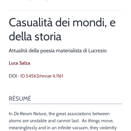
Casualità dei mondi, e
della storia
Attualità della poesia materialista di Lucrezio
Luca
Salza
DOI :
10.54563/revue-k.1161
Résumé
RÉSUMÉ
Index
Plan
Texte
In
De Rerum Natura
, the great associations between
Bibliographie
atoms are unstable and cannot last. As things move,
Notes
meaninglessly and in an infinite vacuum, they violently