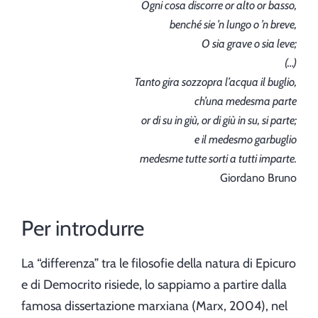
Ogni cosa discorre or alto or basso,
benché sie ’n lungo o ’n breve,
O sia grave o sia leve;
(…)
Tanto gira sozzopra l’acqua il buglio,
ch’una medesma parte
or di su in giù, or di giù in su, si parte;
e il medesmo garbuglio
medesme tutte sorti a tutti imparte.
Giordano Bruno
Per introdurre
La “differenza” tra le filosofie della natura di Epicuro
e di Democrito risiede, lo sappiamo a partire dalla
famosa dissertazione marxiana (Marx, 2004), nel