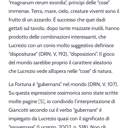
“magnarum rerum exordia”, principi delle “cose”
immense. Terra, mare, cielo, creature viventi sono il
frutto di un azzardo. È successo che quei dadi
gettati sul tavolo, dopo tante mazzate inutili, hanno
prodotto delle combinazioni interessanti, che
Lucrezio con un conio molto suggestivo definisce
“dispositurae” (DRN, V, 192), “disposizioni”. Il gioco
del mondo sarebbe proprio il carattere aleatorio
che Lucrezio vede all’opera nelle “cose” di natura.
La Fortuna è “gubernans” nel mondo (DRN, V, 107).
Su questa espressione ossimorica sono state scritte
molte pagine
5
, io condivido l’interpretazione di
Giancotti secondo cui il verbo “gubernare” è
impiegato da Lucrezio quasi con il significato di
“sgovernare” (Lucrezio, 2002, p. 518). Non c’è