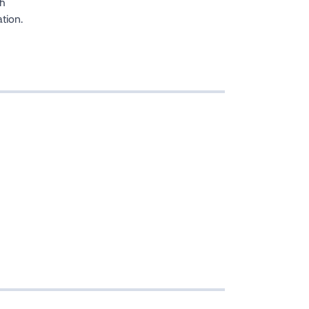
ch
tion.