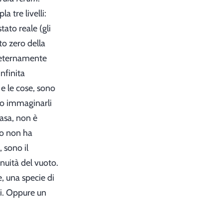
a tre livelli:
tato reale (gli
to zero della
a eternamente
infinita
 e le cose, sono
mo immaginarli
asa, non è
mo non ha
 sono il
nuità del vuoto.
, una specie di
ni. Oppure un