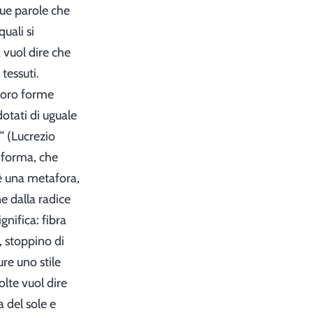
due parole che
quali si
a vuol dire che
 tessuti.
 loro forme
otati di uguale
)” (Lucrezio
a forma, che
è una metafora,
e dalla radice
ignifica: fibra
, stoppino di
re uno stile
olte vuol dire
 del sole e