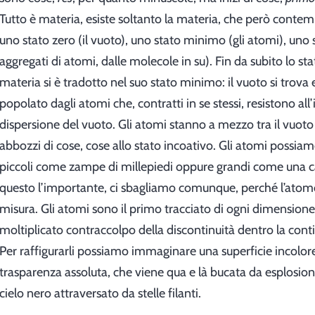
Tutto è materia, esiste soltanto la materia, che però contempl
uno stato zero (il vuoto), uno stato minimo (gli atomi), uno s
aggregati di atomi, dalle molecole in su). Fin da subito lo sta
materia si è tradotto nel suo stato minimo: il vuoto si trov
popolato dagli atomi che, contratti in se stessi, resistono all’
dispersione del vuoto. Gli atomi stanno a mezzo tra il vuoto
abbozzi di cose, cose allo stato incoativo. Gli atomi possia
piccoli come zampe di millepiedi oppure grandi come una c
questo l’importante, ci sbagliamo comunque, perché l’ato
misura. Gli atomi sono il primo tracciato di ogni dimensione,
moltiplicato contraccolpo della discontinuità dentro la conti
Per raffigurarli possiamo immaginare una superficie incolore
trasparenza assoluta, che viene qua e là bucata da esplosio
cielo nero attraversato da stelle filanti.