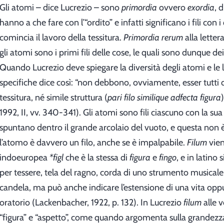
Gli atomi – dice Lucrezio – sono
primordia
ovvero
exordia
, 
hanno a che fare con l’“ordito” e infatti significano i fili con i 
comincia il lavoro della tessitura.
Primordia rerum
alla letter
gli atomi sono i primi fili delle cose, le quali sono dunque dei
Quando Lucrezio deve spiegare la diversità degli atomi e le
specifiche dice così: “non debbono, ovviamente, esser tutti d
tessitura, né simile struttura (
pari filo similique adfecta figura
1992, II, vv. 340-341). Gli atomi sono fili ciascuno con la su
spuntano dentro il grande arcolaio del vuoto, e questa non 
l’atomo è davvero un filo, anche se è impalpabile.
Filum
vien
indoeuropea
*figl
che è la stessa di
figura
e
fingo
, e in latino s
per tessere, tela del ragno, corda di uno strumento musicale
candela, ma può anche indicare l’estensione di una vita oppu
oratorio (Lackenbacher, 1922, p. 132). In Lucrezio
filum
alle v
“figura” e “aspetto”, come quando argomenta sulla grandezza