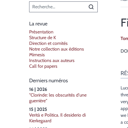
Menu principal
F
La revue
Présentation
Structure de K
To
Direction et comités
Notre collection aux éditions
DOI
Mimesis
Instructions aux auteurs
Call for papers
Ré
RÉ
Ind
Derniers numéros
Pla
Tex
Luc
16 | 2026
Bib
thr
"Clorinde: les obscurités d'une
guerrière"
Not
very
Cite
app
15 | 2025
Aut
Verità e Politica. Il desiderio di
we 
Kierkegaard
a c