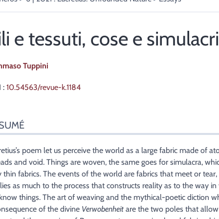
ili e tessuti, cose e simulacri
mmaso
Tuppini
 :
10.54563/revue-k.1184
sumé
SUMÉ
ex
n
te
retius’s poem let us perceive the world as a large fabric made of at
liographie
eads and void. Things are woven, the same goes for simulacra, whi
es
 thin fabrics. The events of the world are fabrics that meet or tear, 
r cet article
lies as much to the process that constructs reality as to the way in
eur
know things. The art of weaving and the mythical-poetic diction wh
onsequence of the divine
Verwobenheit
are the two poles that allow