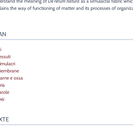
erstand the meaning of
De rerum natura
as a simulacral fabric whi
lains the way of functioning of matter and its processes of organiza
AN
i
essuti
imulacri
Membrane
Carne e ossa
ria
arole
Dèi
XTE