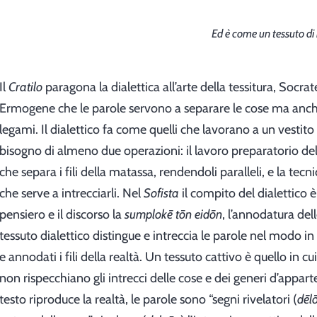
Ed è come un tessuto di 
Il
Cratilo
paragona la dialettica all’arte della tessitura, Socrat
Ermogene che le parole servono a separare le cose ma anch
legami. Il dialettico fa come quelli che lavorano a un vestit
bisogno di almeno due operazioni: il lavoro preparatorio de
che separa i fili della matassa, rendendoli paralleli, e la tecn
che serve a intrecciarli. Nel
Sofista
il compito del dialettico è
pensiero e il discorso la
sumplokē tōn eidōn
, l’annodatura dell
tessuto dialettico distingue e intreccia le parole nel modo in 
e annodati i fili della realtà. Un tessuto cattivo è quello in c
non rispecchiano gli intrecci delle cose e dei generi d’appar
testo riproduce la realtà, le parole sono “segni rivelatori (
dēl