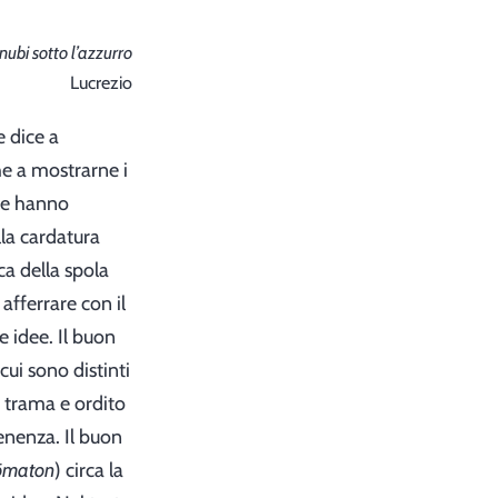
nubi sotto l’azzurro
Lucrezio
e dice a
e a mostrarne i
o e hanno
lla cardatura
ica della spola
 afferrare con il
e idee. Il buon
cui sono distinti
ui trama e ordito
tenenza. Il buon
ōmaton
) circa la