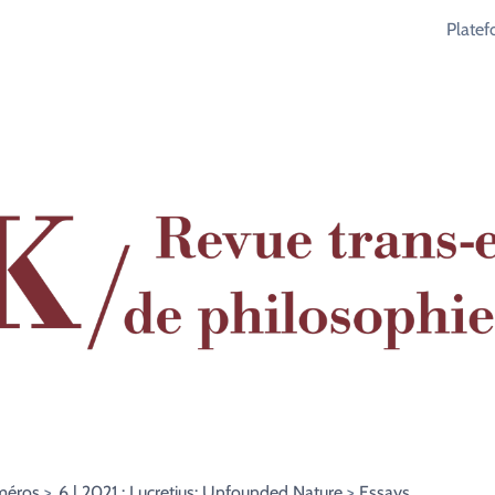
Plate
méros
6 | 2021 : Lucretius: Unfounded Nature
Essays