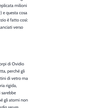
replicata milioni
40) e questa cosa
zio è fatto così:
lanciati verso
orpi di Ovidio
ta, perché gli
tini di vetro ma
ia rigida,
ti sarebbe
hé gli atomi non
rdia rerum
.