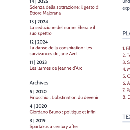
und
14 | 2025
Scienza della sottrazione: il gesto di
exp
Ettore Majorana
13 | 2024
La seduzione del nome. Elena e il
PL
suo spettro
12 | 2024
La danse de la conspiration : les
1. Fil
survivances de Jane Avril
2. T
11 | 2023
3. S
Les larmes de Jeanne d’Arc
4. 
5. 
Archives
6. A
7. P
5 | 2020
8. 
Pinocchio : L'obstination du devenir
4 | 2020
Giordano Bruno : politique et infini
TE
3 | 2019
Spartakus a century after