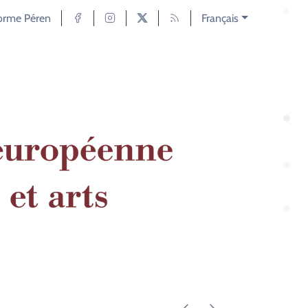
forme Péren
Français