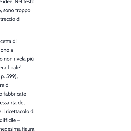
le idee. Nel testo
rio, sono troppo
ntreccio di
cetta di
ndono a
no non rivela più
era finale”
p. 599),
re di
o fabbricate
Sessanta del
il ricettacolo di
ifficile –
 medesima figura