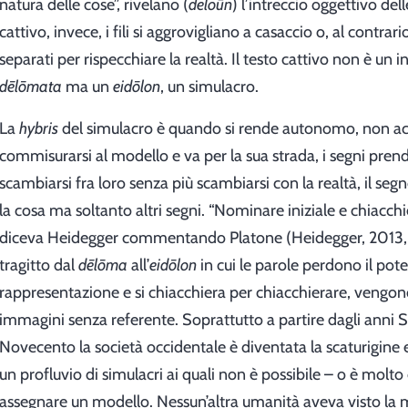
natura delle cose”, rivelano (
deloūn
) l’intreccio oggettivo del
cattivo, invece, i fili si aggrovigliano a casaccio o, al contra
separati per rispecchiare la realtà. Il testo cattivo non è un i
dēlōmata
ma un
eidōlon
, un simulacro.
La
hybris
del simulacro è quando si rende autonomo, non ac
commisurarsi al modello e va per la sua strada, i segni pre
scambiarsi fra loro senza più scambiarsi con la realtà, il seg
la cosa ma soltanto altri segni. “Nominare iniziale e chiacchi
diceva Heidegger commentando Platone (Heidegger, 2013, 
tragitto dal
dēlōma
all’
eidōlon
in cui le parole perdono il pote
rappresentazione e si chiacchiera per chiacchierare, vengon
immagini senza referente. Soprattutto a partire dagli anni 
Novecento la società occidentale è diventata la scaturigine e 
un profluvio di simulacri ai quali non è possibile – o è molto d
assegnare un modello. Nessun’altra umanità aveva visto la