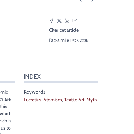
Citer cet article
Fac-similé
[PDF, 223k]
INDEX
Keywords
omic
ch are
Lucretius
,
Atomism
,
Textile Art
,
Myth
this
 which
ich is
 us to