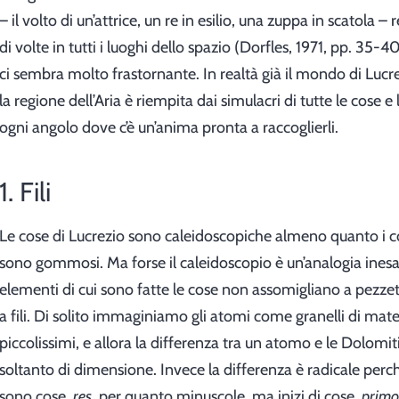
– il volto di un’attrice, un re in esilio, una zuppa in scatola – 
di volte in tutti i luoghi dello spazio (Dorfles, 1971, pp. 35-
ci sembra molto frastornante. In realtà già il mondo di Lucre
la regione dell’Aria è riempita dai simulacri di tutte le cose e 
ogni angolo dove c’è un’anima pronta a raccoglierli.
1. Fili
Le cose di Lucrezio sono caleidoscopiche almeno quanto i c
sono gommosi. Ma forse il caleidoscopio è un’analogia inesat
elementi di cui sono fatte le cose non assomigliano a pezzet
a fili. Di solito immaginiamo gli atomi come granelli di mater
piccolissimi, e allora la differenza tra un atomo e le Dolomi
soltanto di dimensione. Invece la differenza è radicale perc
sono cose,
res
, per quanto minuscole, ma inizi di cose,
primo