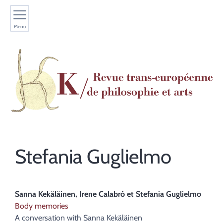
Menu
Stefania
Guglielmo
Sanna
Kekäläinen
,
Irene
Calabrò
et
Stefania
Guglielmo
Body memories
A conversation with Sanna Kekäläinen