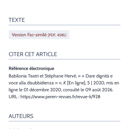
Texte
TEXTE
Citer cet article
Auteurs
Version Fac-similé
[PDF, 458k]
CITER CET ARTICLE
Référence électronique
Babilonia
Teatri
et
Stéphane
Hervé
, «
« Dare dignità e
voce alla disubbidienza »
»,
K
[En ligne], 5 | 2020, mis en
ligne le 01 décembre 2020, consulté le 09 août 2026.
URL : https://www.peren-revues.fr/revue-k/928
AUTEURS