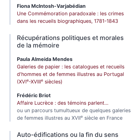
Fiona
McIntosh-Varjabédian
Une Commémoration paradoxale : les crimes
dans les recueils biographiques, 1781-1843
Récupérations politiques et morales
de la mémoire
Paula
Almeida Mendes
Galeries de papier : les catalogues et recueils
d'hommes et de femmes illustres au Portugal
e
e
(XVI
-XVIII
siècles)
Frédéric
Briot
Affaire Lucrèce : des témoins parlent…
ou un parcours tumultueux de quelques galeries
e
de femmes illustres au XVII
siècle en France
Auto-édifications ou la fin du sens