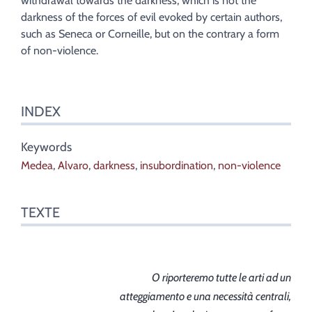
withdrawal towards the darkness, which is not the
darkness of the forces of evil evoked by certain authors,
such as Seneca or Corneille, but on the contrary a form
of non-violence.
INDEX
Keywords
Medea
,
Alvaro
,
darkness
,
insubordination
,
non-violence
TEXTE
O riporteremo tutte le arti ad un
atteggiamento e una necessità centrali,