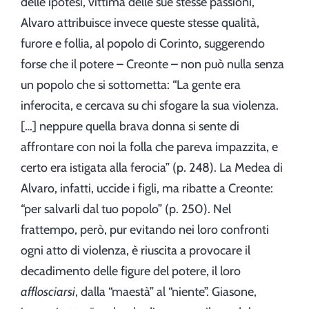
delle ipotesi, vittima delle sue stesse passioni,
Alvaro attribuisce invece queste stesse qualità,
furore e follia, al popolo di Corinto, suggerendo
forse che il potere – Creonte – non può nulla senza
un popolo che si sottometta: “La gente era
inferocita, e cercava su chi sfogare la sua violenza.
[…] neppure quella brava donna si sente di
affrontare con noi la folla che pareva impazzita, e
certo era istigata alla ferocia” (p. 248). La Medea di
Alvaro, infatti, uccide i figli, ma ribatte a Creonte:
“per salvarli dal tuo popolo” (p. 250). Nel
frattempo, però, pur evitando nei loro confronti
ogni atto di violenza, è riuscita a provocare il
decadimento delle figure del potere, il loro
afflosciarsi
, dalla “maestà” al “niente”. Giasone,