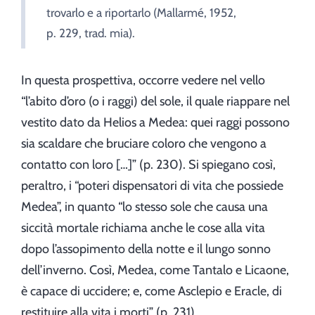
trovarlo e a riportarlo (Mallarmé, 1952,
p. 229, trad. mia).
In questa prospettiva, occorre vedere nel vello
“l’abito d’oro (o i raggi) del sole, il quale riappare nel
vestito dato da Helios a Medea: quei raggi possono
sia scaldare che bruciare coloro che vengono a
contatto con loro […]” (p. 230). Si spiegano così,
peraltro, i “poteri dispensatori di vita che possiede
Medea”, in quanto “lo stesso sole che causa una
siccità mortale richiama anche le cose alla vita
dopo l’assopimento della notte e il lungo sonno
dell’inverno. Così, Medea, come Tantalo e Licaone,
è capace di uccidere; e, come Asclepio e Eracle, di
restituire alla vita i morti” (p. 231).