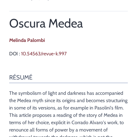
Oscura Medea
Melinda
Palombi
DOI :
10.54563/revue-k.997
Résumé
RÉSUMÉ
Index
Texte
Bibliographie
The symbolism of light and darkness has accompanied
Notes
the Medea myth since its origins and becomes structuring
Citer cet article
in some of its versions, as for example in Pasolini's film.
Auteur
This article proposes a reading of the story of Medea in
terms of her choice, explicit in Corrado Alvaro's work, to
renounce all forms of power by a movement of