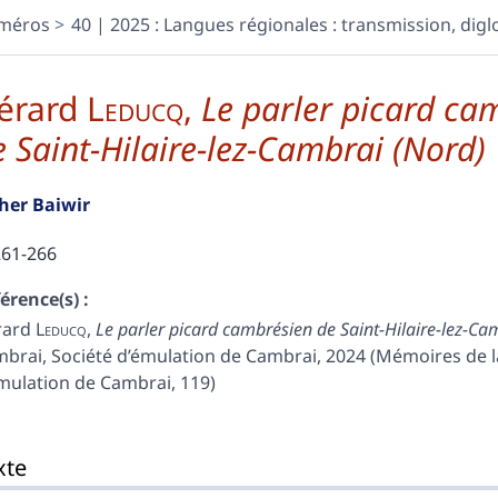
méros
40 | 2025 : Langues régionales : transmission, diglos
érard
Leducq
,
Le parler picard ca
e Saint-Hilaire-lez-Cambrai (Nord)
ther
Baiwir
261-266
érence(s) :
rard
Leducq
,
Le parler picard cambrésien de Saint-Hilaire-lez-Ca
brai, Société d’émulation de Cambrai, 2024 (Mémoires de l
mulation de Cambrai, 119)
te
xte
tes
er cet article