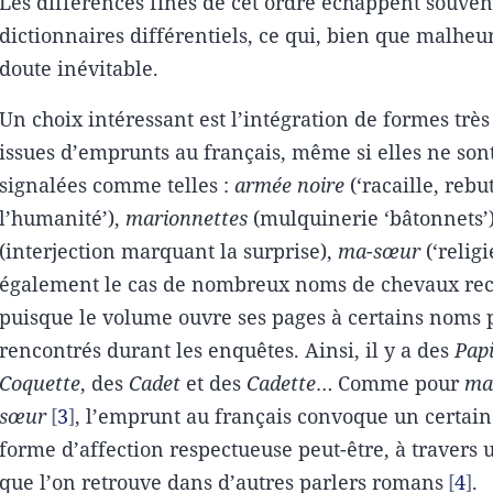
Les différences fines de cet ordre échappent souven
dictionnaires différentiels, ce qui, bien que malheu
doute inévitable.
Un choix intéressant est l’intégration de formes trè
issues d’emprunts au français, même si elles ne son
signalées comme telles :
armée noire
(‘racaille, rebu
l’humanité’),
marionnettes
(mulquinerie ‘bâtonnets’
(interjection marquant la surprise),
ma-sœur
(‘religi
également le cas de nombreux noms de chevaux rec
puisque le volume ouvre ses pages à certains noms 
rencontrés durant les enquêtes. Ainsi, il y a des
Papi
Coquette
, des
Cadet
et des
Cadette
… Comme pour
ma
sœur
3
, l’emprunt au français convoque un certain
forme d’affection respectueuse peut-être, à travers 
que l’on retrouve dans d’autres parlers romans
4
.