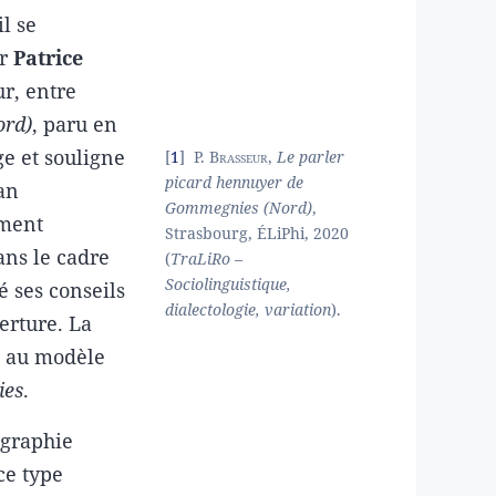
l se
ar
Patrice
ur, entre
ord)
, paru en
e et souligne
1
P.
Brasseur
,
Le parler
picard hennuyer de
lan
Gommegnies (Nord)
,
ement
Strasbourg, ÉLiPhi, 2020
ans le cadre
(
TraLiRo –
Sociolinguistique,
 ses conseils
dialectologie, variation
).
erture. La
p au modèle
ies
.
ographie
ce type