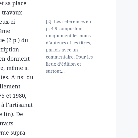
et sa place
s travaux
eux-ci
2
Les références en
p. 4-5 comportent
tème
uniquement les noms
e (2 p.) du
d’auteurs et les titres,
cription
parfois avec un
commentaire. Pour les
s en donnent
lieux d’édition et
ue, même si
surtout
…
tes. Ainsi du
ellement
5 et 1980,
à l’artisanat
e lin). De
traits
orme supra-