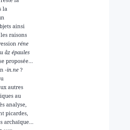
s la
un
jets ainsi
 les raisons
ression
réne
u åz épaules
ose proposée…
en
-in.ne
?
ou
ux autres
tiques au
ès analyse,
t picardes,
ns archaïque…