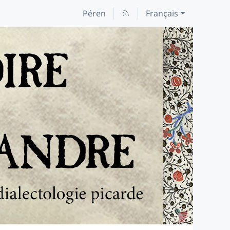
Péren
Français