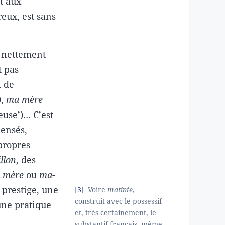
t aux
reux, est sans
s nettement
t pas
t de
),
ma mère
euse’)… C’est
ensés,
propres
llon
, des
 mère
ou
ma-
 prestige, une
3
Voire
matinte
,
construit avec le possessif
une pratique
et, très certainement, le
substantif français, même