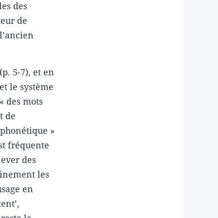
les des
uteur de
 l’ancien
. 5-7), et en
 et le système
« des mots
t de
t phonétique »
est fréquente
lever des
 finement les
usage en
ent’,
reste la