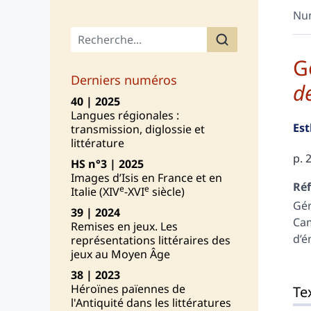
Nu
Menu principal
G
Derniers numéros
d
40 | 2025
Langues régionales :
Es
transmission, diglossie et
littérature
p. 
HS n°3 | 2025
Images d’Isis en France et en
Réf
e
e
Italie (XIV
-XVI
siècle)
Gé
39 | 2024
Cam
Remises en jeux. Les
d’é
représentations littéraires des
jeux au Moyen Âge
38 | 2023
Tex
Héroïnes païennes de
Te
No
l'Antiquité dans les littératures
Cit