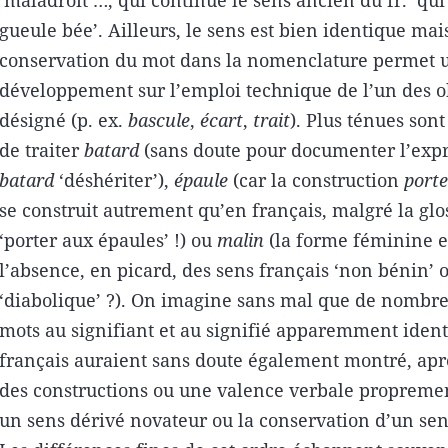
gueule bée’. Ailleurs, le sens est bien identique mai
conservation du mot dans la nomenclature permet 
développement sur l’emploi technique de l’un des ob
désigné (p. ex.
bascule
,
écart
,
trait
). Plus ténues sont
de traiter
batard
(sans doute pour documenter l’exp
batard
‘déshériter’),
épaule
(car la construction
porte
se construit autrement qu’en français, malgré la gl
‘porter aux épaules’ !) ou
malin
(la forme féminine 
l’absence, en picard, des sens français ‘non bénin’ 
‘diabolique’ ?). On imagine sans mal que de nombre
mots au signifiant et au signifié apparemment iden
français auraient sans doute également montré, apr
des constructions ou une valence verbale propremen
un sens dérivé novateur ou la conservation d’un se