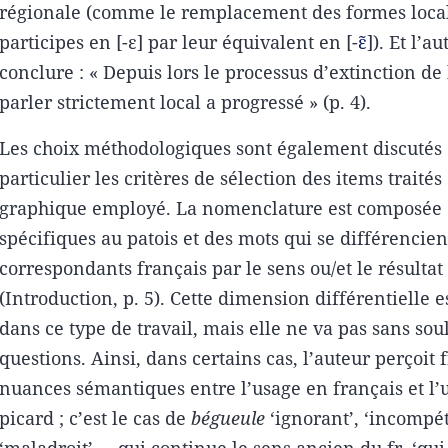
régionale (comme le remplacement des formes loca
participes en [-ɛ] par leur équivalent en [-
ɛ̃
]). Et l’a
conclure : « Depuis lors le processus d’extinction de
parler strictement local a progressé » (p. 4).
Les choix méthodologiques sont également discutés (p
particulier les critères de sélection des items traités
graphique employé. La nomenclature est composée 
spécifiques au patois et des mots qui se différencien
correspondants français par le sens ou/et le résulta
(Introduction, p. 5). Cette dimension différentielle 
dans ce type de travail, mais elle ne va pas sans sou
questions. Ainsi, dans certains cas, l’auteur perçoit
nuances sémantiques entre l’usage en français et l’
picard ; c’est le cas de
bégueule
‘ignorant’, ‘incompét
‘maladroit’…, qui continue le sens ancien du fr. ‘qui 