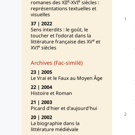
e
e
romanes des XII
-XVI
siècles :
Aut
représentations textuelles et
visuelles
37 | 2022
Sens interdits : le goût, le
toucher et l'odorat dans la
e
littérature française des XV
et
e
XVI
siècles
Archives (Fac-similé)
23 | 2005
Le Vrai et le Faux au Moyen Âge
22 | 2004
Histoire et Roman
21 | 2003
Picard d'hier et d'aujourd'hui
20 | 2002
La biographie dans la
littérature médiévale