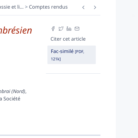
sie et li
…
Comptes rendus
mbrésien
Citer cet article
Fac-similé
[PDF,
121k]
mbrai (Nord)
,
a Société