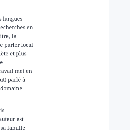
es langues
 recherches en
tre, le
 parler local
ète et plus
re
travail met en
ut) parlé à
u domaine
is
auteur est
sa famille