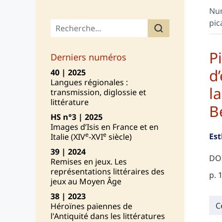
Nu
pic
Menu principal
P
Derniers numéros
d
40 | 2025
Langues régionales :
l
transmission, diglossie et
littérature
B
HS n°3 | 2025
Images d’Isis en France et en
e
e
Es
Italie (XIV
-XVI
siècle)
39 | 2024
DOI
Remises en jeux. Les
représentations littéraires des
p. 
jeux au Moyen Âge
38 | 2023
Ré
C
Héroïnes païennes de
Ind
l'Antiquité dans les littératures