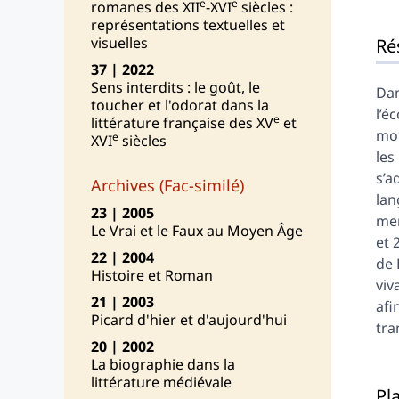
e
e
Pla
romanes des XII
-XVI
siècles :
représentations textuelles et
Ext
visuelles
Ré
Cit
37 | 2022
Aut
Sens interdits : le goût, le
Dan
toucher et l'odorat dans la
l’é
e
littérature française des XV
et
mot
e
XVI
siècles
les
s’a
Archives (Fac-similé)
lan
23 | 2005
men
Le Vrai et le Faux au Moyen Âge
et 
22 | 2004
de 
Histoire et Roman
viv
21 | 2003
afi
Picard d'hier et d'aujourd'hui
tra
20 | 2002
La biographie dans la
littérature médiévale
Pl