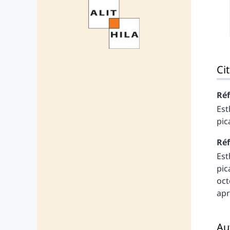
Cit
Réf
Es
pic
Réf
Es
pic
oct
ap
Au