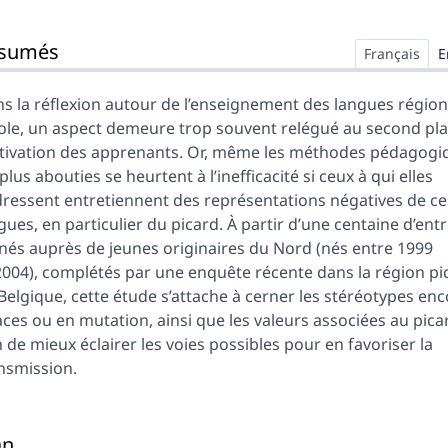
n
rait
sumés
er cet article
Français
E
eur
s la réflexion autour de l’enseignement des langues région
cole, un aspect demeure trop souvent relégué au second plan
ivation des apprenants. Or, même les méthodes pédagogi
 plus abouties se heurtent à l’inefficacité si ceux à qui elles
dressent entretiennent des représentations négatives de ce
gues, en particulier du picard. À partir d’une centaine d’ent
és auprès de jeunes originaires du Nord (nés entre 1999
2004), complétés par une enquête récente dans la région pi
Belgique, cette étude s’attache à cerner les stéréotypes en
aces ou en mutation, ainsi que les valeurs associées au pica
n de mieux éclairer les voies possibles pour en favoriser la
nsmission.
an