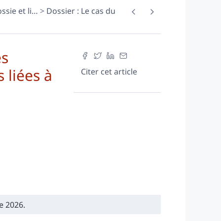
sie et li
…
Dossier : Le cas du
es
 liées à
Citer cet article
e 2026.