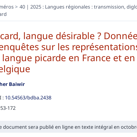
méros
40 | 2025 : Langues régionales : transmission, diglos
ard
icard, langue désirable ? Donné
’enquêtes sur les représentations
a langue picarde en France et en
elgique
ther
Baiwir
 :
10.54563/bdba.2438
153-172
sumés
e document sera publié en ligne en texte intégral en octobr
ex