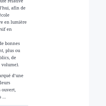
oute relative
’hui, afin de
école
tre en lumière
sif en
 de bonnes
t, plus ou
lics, de
 volume).
arqué d’une
leurs
 ouvert,
 ...