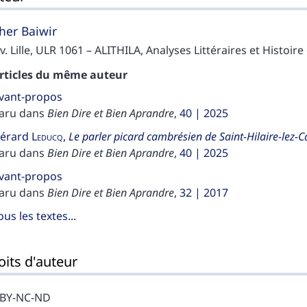
ther
Baiwir
v. Lille, ULR 1061 – ALITHILA, Analyses Littéraires et Histoire
rticles du même auteur
vant-propos
aru dans
Bien Dire et Bien Aprandre
,
40 | 2025
érard
Leducq
,
Le parler picard cambrésien de Saint-Hilaire-lez-
aru dans
Bien Dire et Bien Aprandre
,
40 | 2025
vant-propos
aru dans
Bien Dire et Bien Aprandre
,
32 | 2017
ous les textes...
oits d'auteur
-BY-NC-ND