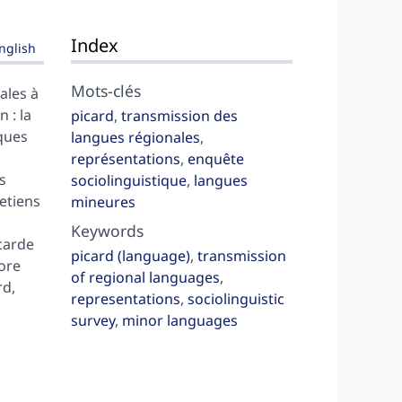
Index
nglish
Mots-clés
ales à
 : la
picard
,
transmission des
ques
langues régionales
,
représentations
,
enquête
s
sociolinguistique
,
langues
retiens
mineures
Keywords
carde
picard (language)
,
transmission
core
of regional languages
,
rd,
representations
,
sociolinguistic
survey
,
minor languages