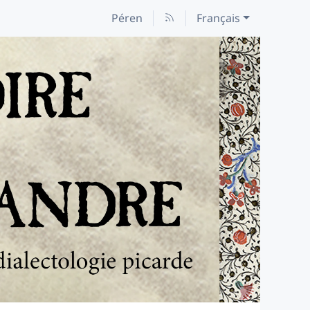
Péren
Français