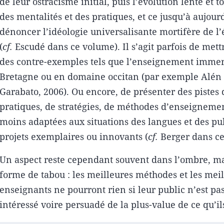
de leur ostracisme initial, puis l’évolution lente et t
des mentalités et des pratiques, et ce jusqu’à aujourd
dénoncer l’idéologie universalisante mortifère de l’
(
cf.
Escudé dans ce volume). Il s’agit parfois de met
des contre-exemples tels que l’enseignement immer
Bretagne ou en domaine occitan (par exemple Alén
Garabato, 2006). Ou encore, de présenter des pistes
pratiques, de stratégies, de méthodes d’enseignemen
moins adaptées aux situations des langues et des pub
projets exemplaires ou innovants (
cf.
Berger dans ce
Un aspect reste cependant souvent dans l’ombre, m
forme de tabou : les meilleures méthodes et les meil
enseignants ne pourront rien si leur public n’est pas
intéressé voire persuadé de la plus-value de ce qu’ils