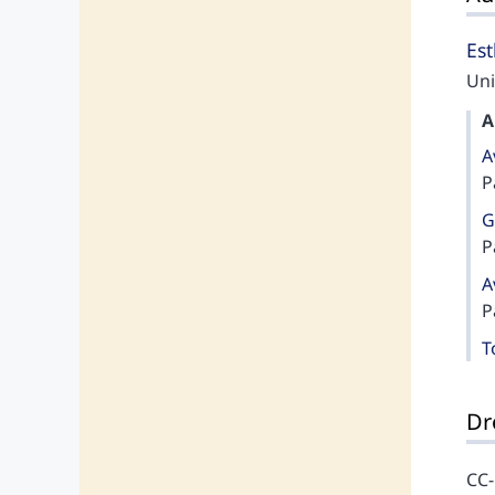
Es
Uni
A
A
P
G
P
A
P
T
Dr
CC