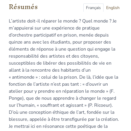
Index
Résumés
Plan
Français
English
Texte
L’artiste doit-il réparer le monde ? Quel monde ? Je
Bibliographie
m’appuierai sur une expérience de pratique
Notes
d’orchestre participatif en prison, menée depuis
Citer cet article
quinze ans avec les étudiants, pour proposer des
Auteur
éléments de réponse à une question qui engage la
responsabilité des artistes et des citoyens,
susceptibles de libérer des possibilités de vie en
allant à la rencontre des habitants d’un
« antimonde » : celui de la prison. De là, l’idée que la
fonction de l’artiste n’est pas tant : « d’ouvrir un
atelier pour y prendre en réparation le monde » (F.
Ponge), que de nous apprendre à changer le regard
sur l’humain, « souffrant et agissant » (P. Ricoeur).
D’où une conception éthique de l’art, fondée sur la
blessure, appelée à être transfigurée par la création.
Je mettrai ici en résonance cette poétique de la