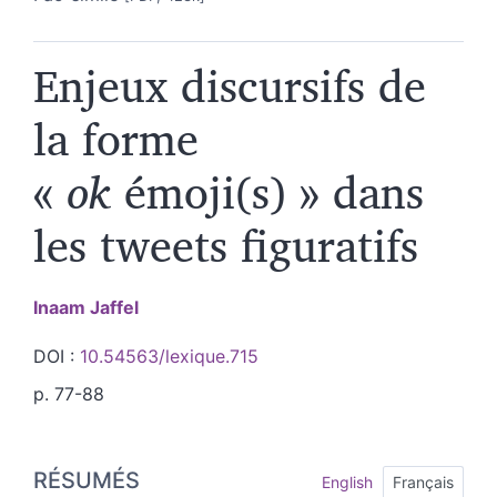
Enjeux discursifs de
la forme
«
ok
émoji(s) » dans
les tweets figuratifs
Inaam
Jaffel
DOI :
10.54563/lexique.715
p. 77-88
Résumés
RÉSUMÉS
Index
English
Français