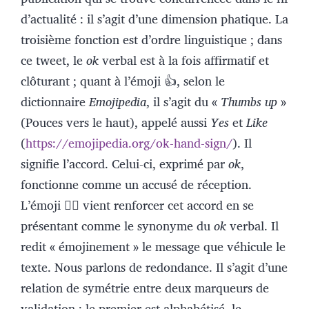
d’actualité : il s’agit d’une dimension phatique. La
troisième fonction est d’ordre linguistique ; dans
ce tweet, le
ok
verbal est à la fois affirmatif et
clôturant ; quant à l’émoji 👍, selon le
dictionnaire
Emojipedia
, il s’agit du «
Thumbs up
»
(Pouces vers le haut), appelé aussi
Yes
et
Like
(
https://emojipedia.org/ok-hand-sign/
). Il
signifie l’accord. Celui-ci, exprimé par
ok
,
fonctionne comme un accusé de réception.
L’émoji 👍🏼 vient renforcer cet accord en se
présentant comme le synonyme du
ok
verbal. Il
redit « émojinement » le message que véhicule le
texte. Nous parlons de redondance. Il s’agit d’une
relation de symétrie entre deux marqueurs de
validation : le premier est alphabétisé, le