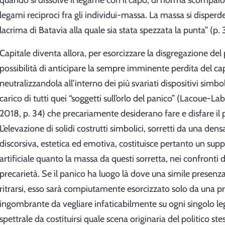
quando si dissolve il legame con il capo, di norma scompai
legami reciproci fra gli individui-massa. La massa si disper
lacrima di Batavia alla quale sia stata spezzata la punta” (p. 
Capitale diventa allora, per esorcizzare la disgregazione del p
possibilità di anticipare la sempre imminente perdita del c
neutralizzandola all’interno dei più svariati dispositivi simbolic
carico di tutti quei “soggetti sull’orlo del panico” (Lacoue-L
2018, p. 34) che precariamente desiderano fare e disfare il p
L’elevazione di solidi costrutti simbolici, sorretti da una dens
discorsiva, estetica ed emotiva, costituisce pertanto un su
artificiale quanto la massa da questi sorretta, nei confronti d
precarietà. Se il panico ha luogo là dove una simile presenza
ritrarsi, esso sarà compiutamente esorcizzato solo da una p
ingombrante da vegliare infaticabilmente su ogni singolo l
spettrale da costituirsi quale scena originaria del politico ste