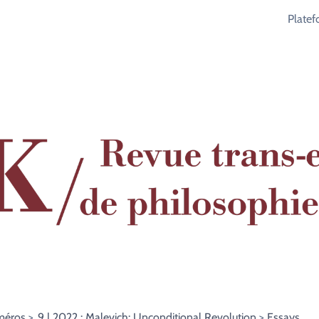
Plate
méros
9 | 2022 : Malevich: Unconditional Revolution
Essays