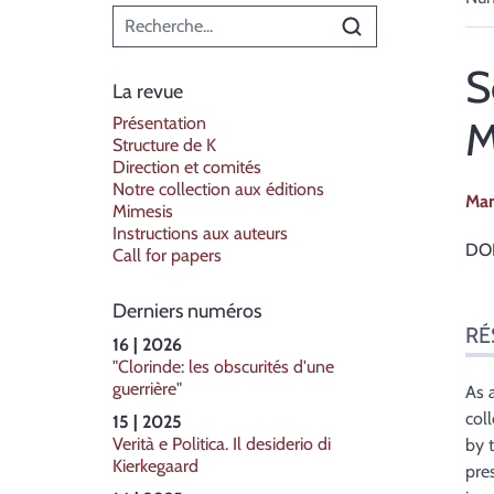
Menu principal
S
La revue
Présentation
M
Structure de K
Direction et comités
Notre collection aux éditions
Ma
Mimesis
Instructions aux auteurs
DOI
Call for papers
Derniers numéros
Ré
RÉ
Ind
16 | 2026
Pla
"Clorinde: les obscurités d'une
guerrière"
Tex
As 
Bib
coll
15 | 2025
Not
Verità e Politica. Il desiderio di
by 
Kierkegaard
Cite
pres