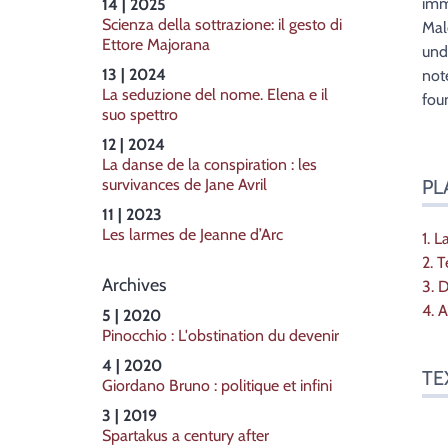
Aut
imm
14 | 2025
Scienza della sottrazione: il gesto di
Mal
Ettore Majorana
und
13 | 2024
not
La seduzione del nome. Elena e il
fou
suo spettro
12 | 2024
La danse de la conspiration : les
survivances de Jane Avril
PL
11 | 2023
Les larmes de Jeanne d’Arc
1. 
2. 
Archives
3. 
4. 
5 | 2020
Pinocchio : L'obstination du devenir
4 | 2020
TE
Giordano Bruno : politique et infini
3 | 2019
Spartakus a century after