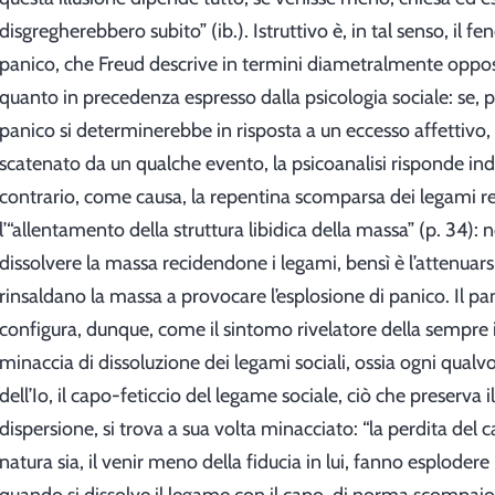
disgregherebbero subito” (ib.). Istruttivo è, in tal senso, il 
panico, che Freud descrive in termini diametralmente oppost
quanto in precedenza espresso dalla psicologia sociale: se, pe
panico si determinerebbe in risposta a un eccesso affettivo, 
scatenato da un qualche evento, la psicoanalisi risponde in
contrario, come causa, la repentina scomparsa dei legami re
l’“allentamento della struttura libidica della massa” (p. 34): n
dissolvere la massa recidendone i legami, bensì è l’attenuars
rinsaldano la massa a provocare l’esplosione di panico. Il pan
configura, dunque, come il sintomo rivelatore della sempr
minaccia di dissoluzione dei legami sociali, ossia ogni qualvol
dell’Io, il capo-feticcio del legame sociale, ciò che preserva i
dispersione, si trova a sua volta minacciato: “la perdita del c
natura sia, il venir meno della fiducia in lui, fanno esplodere 