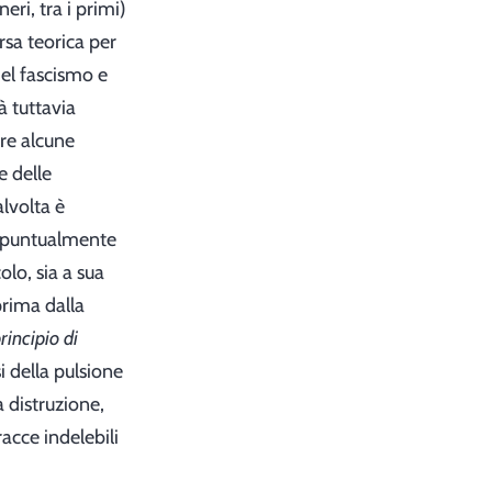
eri, tra i primi)
rsa teorica per
el fascismo e
à tuttavia
are alcune
e delle
alvolta è
re puntualmente
olo, sia a sua
prima dalla
principio di
i della pulsione
 distruzione,
racce indelebili