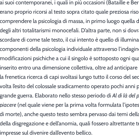
ai suoi contemporanei, i quali in più occasioni (Bataille e Bern
erano proprio ricorsi al testo sopra citato quale preziosa riso
comprendere la psicologia di massa, in primo luogo quella d
degli altri totalitarismi monocefali. D’altra parte, non si dovr
scordare di come tale testo, il cui intento è quello di illumin
componenti della psicologia individuale attraverso l’indagin
modificazioni psichiche a cui il singolo è sottoposto ogni qu
inserito entro una dimensione collettiva, oltre ad anticipa
la frenetica ricerca di capi svoltasi lungo tutto il corso del sec
volta l’esito del colossale sradicamento operato pochi anni 
grande guerra. Elaborato nello stesso periodo di
Al di là del 
piacere
(nel quale viene per la prima volta formulata l’ipotes
di morte), anche questo testo sembra pervaso dai temi della
della disgregazione e dell’anomia, quali fossero altrettante t
impresse sul divenire dall’evento bellico.