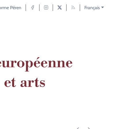
forme Péren
Français