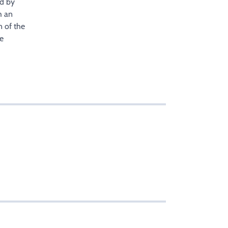
ed by
h an
n of the
he