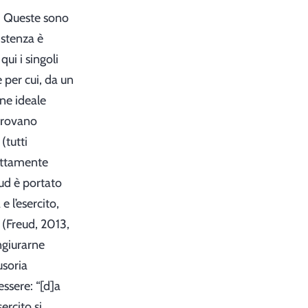
li. Queste sono
sistenza è
ui i singoli
 per cui, da un
ne ideale
 trovano
(tutti
fettamente
reud è portato
e l’esercito,
 (Freud, 2013,
ngiurarne
usoria
ssere: “[d]a
ercito si