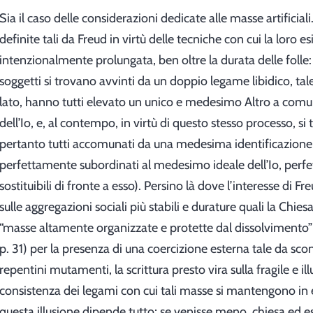
Sia il caso delle considerazioni dedicate alle masse artificia
definite tali da Freud in virtù delle tecniche con cui la loro e
intenzionalmente prolungata, ben oltre la durata delle folle: q
soggetti si trovano avvinti da un doppio legame libidico, tale
lato, hanno tutti elevato un unico e medesimo Altro a comu
dell’Io, e, al contempo, in virtù di questo stesso processo, si
pertanto tutti accomunati da una medesima identificazione 
perfettamente subordinati al medesimo ideale dell’Io, per
sostituibili di fronte a esso). Persino là dove l’interesse di F
sulle aggregazioni sociali più stabili e durature quali la Chiesa 
“masse altamente organizzate e protette dal dissolvimento”
p. 31) per la presenza di una coercizione esterna tale da sco
repentini mutamenti, la scrittura presto vira sulla fragile e ill
consistenza dei legami con cui tali masse si mantengono in e
questa illusione dipende tutto; se venisse meno, chiesa ed es