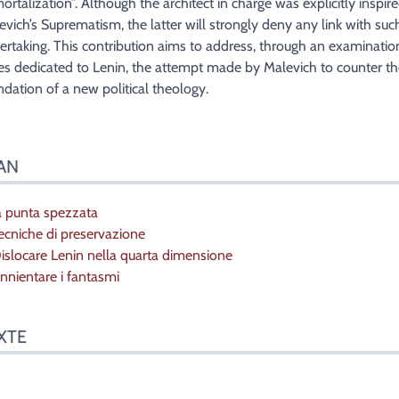
eur
ortalization”. Although the architect in charge was explicitly inspir
evich’s Suprematism, the latter will strongly deny any link with suc
ertaking. This contribution aims to address, through an examinatio
es dedicated to Lenin, the attempt made by Malevich to counter t
ndation of a new political theology.
AN
La punta spezzata
Tecniche di preservazione
Dislocare Lenin nella quarta dimensione
Annientare i fantasmi
XTE