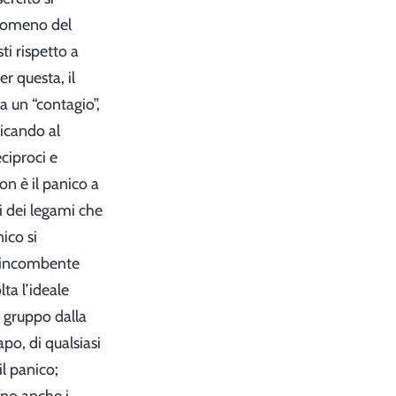
fenomeno del
i rispetto a
r questa, il
a un “contagio”,
dicando al
ciproci e
on è il panico a
i dei legami che
ico si
e incombente
ta l’ideale
l gruppo dalla
apo, di qualsiasi
il panico;