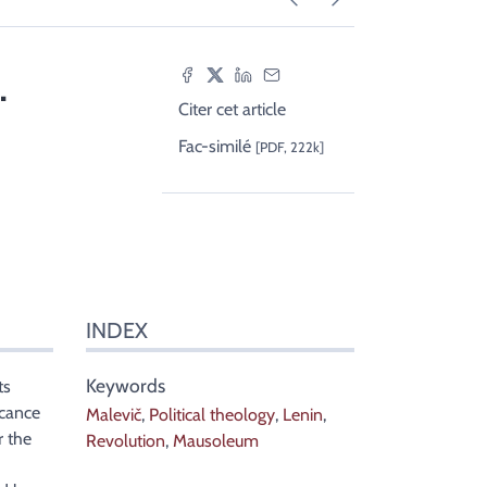
.
Citer cet article
Fac-similé
[PDF, 222k]
INDEX
Keywords
ts
icance
Malevič
,
Political theology
,
Lenin
,
r the
Revolution
,
Mausoleum