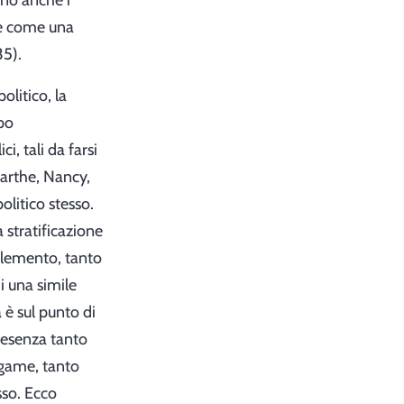
ono anche i
de come una
35).
olitico, la
apo
i, tali da farsi
abarthe, Nancy,
olitico stesso.
a stratificazione
pplemento, tanto
i una simile
 è sul punto di
resenza tanto
egame, tanto
sso. Ecco