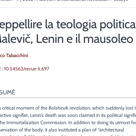
eppellire la teologia politica
alevič, Lenin e il mausoleo
rco
Tabacchini
 :
10.54563/revue-k.697
sumé
SUMÉ
ex
n
te
a critical moment of the Bolshevik revolution, which suddenly lost i
liographie
ective signifier, Lenin’s death was soon claimed in its political signif
es
the Immortalization Commission. In addition to doing its utmost fo
r cet article
ervation of the body, it also instituted a plan of “architectural