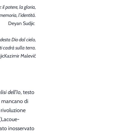
il potere, la gloria,
memoria, l’identità.
Deyan Sudjic
desta Dio dal cielo,
i cadrà sulla terra.
icKazimir Malevič
isi dell’Io
, testo
n mancano di
 rivoluzione
 (Lacoue-
sato inosservato