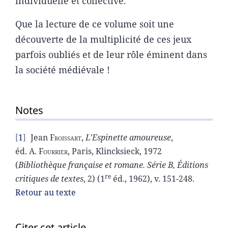
individuelle et collective.
Que la lecture de ce volume soit une
découverte de la multiplicité de ces jeux
parfois oubliés et de leur rôle éminent dans
la société médiévale !
Notes
1
Jean
Froissart
,
L’Espinette amoureuse
,
éd. A.
Fourrier
, Paris, Klincksieck, 1972
(
Bibliothèque française et romane. Série B, Éditions
re
critiques de textes
, 2) (1
éd., 1962), v. 151-248.
Retour au texte
Citer cet article