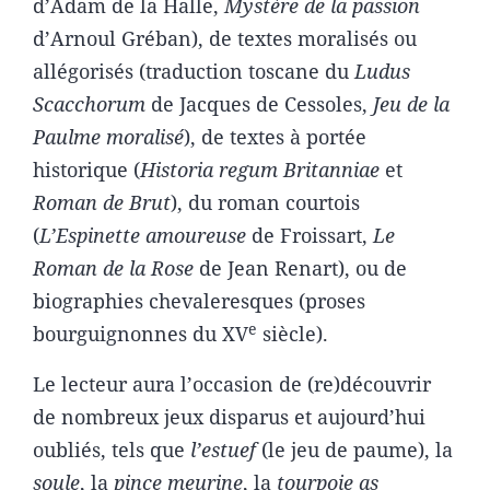
d’Adam de la Halle,
Mystère de la passion
d’Arnoul Gréban), de textes moralisés ou
allégorisés (traduction toscane du
Ludus
Scacchorum
de Jacques de Cessoles,
Jeu de la
Paulme moralisé
), de textes à portée
historique (
Historia regum Britanniae
et
Roman de Brut
), du roman courtois
(
L’Espinette amoureuse
de Froissart,
Le
Roman de la Rose
de Jean Renart), ou de
biographies chevaleresques (proses
e
bourguignonnes du XV
siècle).
Le lecteur aura l’occasion de (re)découvrir
de nombreux jeux disparus et aujourd’hui
oubliés, tels que
l’estuef
(le jeu de paume), la
soule
, la
pince meurine
, la
tourpoie as